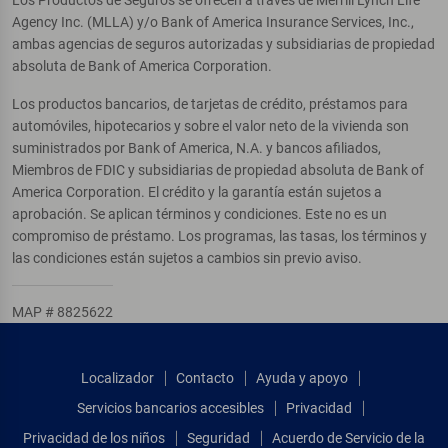
Agency Inc. (MLLA) y/o Bank of America Insurance Services, Inc.,
ambas agencias de seguros autorizadas y subsidiarias de propiedad
absoluta de Bank of America Corporation.
Los productos bancarios, de tarjetas de crédito, préstamos para
automóviles, hipotecarios y sobre el valor neto de la vivienda son
suministrados por Bank of America, N.A. y bancos afiliados,
Miembros de FDIC y subsidiarias de propiedad absoluta de Bank of
America Corporation. El crédito y la garantía están sujetos a
aprobación. Se aplican términos y condiciones. Este no es un
compromiso de préstamo. Los programas, las tasas, los términos y
las condiciones están sujetos a cambios sin previo aviso.
MAP # 8825622
Localizador
Contacto
Ayuda y apoyo
Servicios bancarios accesibles
Privacidad
Privacidad de los niños
Seguridad
Acuerdo de Servicio de la