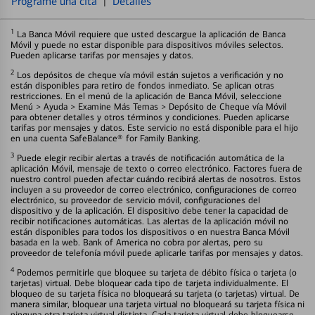
Programe una cita
|
Detalles
1
La Banca Móvil requiere que usted descargue la aplicación de Banca
Móvil y puede no estar disponible para dispositivos móviles selectos.
Pueden aplicarse tarifas por mensajes y datos.
2
Los depósitos de cheque vía móvil están sujetos a verificación y no
están disponibles para retiro de fondos inmediato. Se aplican otras
restricciones. En el menú de la aplicación de Banca Móvil, seleccione
Menú > Ayuda > Examine Más Temas > Depósito de Cheque vía Móvil
para obtener detalles y otros términos y condiciones. Pueden aplicarse
tarifas por mensajes y datos. Este servicio no está disponible para el hijo
en una cuenta SafeBalance® for Family Banking.
3
Puede elegir recibir alertas a través de notificación automática de la
aplicación Móvil, mensaje de texto o correo electrónico. Factores fuera de
nuestro control pueden afectar cuándo recibirá alertas de nosotros. Estos
incluyen a su proveedor de correo electrónico, configuraciones de correo
electrónico, su proveedor de servicio móvil, configuraciones del
dispositivo y de la aplicación. El dispositivo debe tener la capacidad de
recibir notificaciones automáticas. Las alertas de la aplicación móvil no
están disponibles para todos los dispositivos o en nuestra Banca Móvil
basada en la web. Bank of America no cobra por alertas, pero su
proveedor de telefonía móvil puede aplicarle tarifas por mensajes y datos.
4
Podemos permitirle que bloquee su tarjeta de débito física o tarjeta (o
tarjetas) virtual. Debe bloquear cada tipo de tarjeta individualmente. El
bloqueo de su tarjeta física no bloqueará su tarjeta (o tarjetas) virtual. De
manera similar, bloquear una tarjeta virtual no bloqueará su tarjeta física ni
ninguna otra tarjeta virtual distinta. Cada tarjeta virtual debe bloquearse