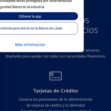
ctividades están protegidas por características
guridad líderes en la industria
PRODUCTOS DESTACADOS
Explore Nuestros
Obtener
la app
Productos y Servicios
Continúe para entrar en la Banca en Línea
Destacados
Más información
Ofrecemos una amplia gama de productos y servicios
diseñados para ayudar con todas sus necesidades financieras.
Tarjetas de Crédito
Conozca los pormenores de la administración
de tarjetas de crédito y la identidad