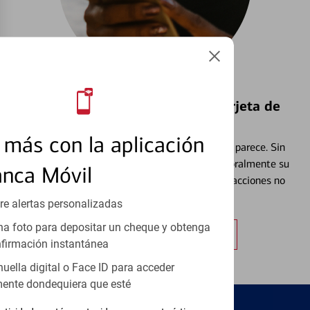
Bloquear y Desbloquear una Tarjeta de
Débito⁴
más con la aplicación
Extraviar una tarjeta es más común de lo que parece. Sin
embargo, puede bloquear y desbloquear temporalmente su
anca Móvil
tarjeta de débito para ayudar a prevenir transacciones no
autorizadas.
re alertas personalizadas
a foto para depositar un cheque y obtenga
Obtener más información
firmación instantánea
huella digital o Face ID para acceder
ente dondequiera que esté