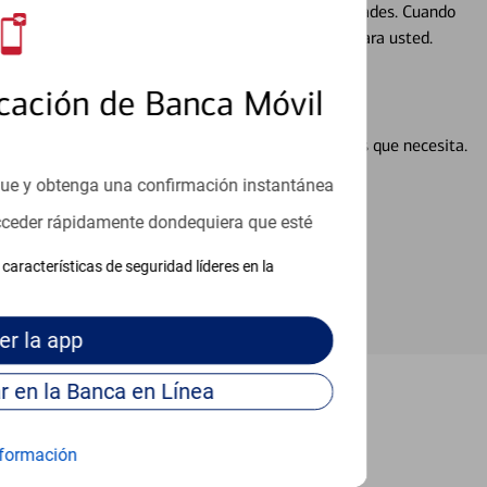
ocio, su futuro se mueve de acuerdo con sus necesidades. Cuando
abajará con usted en un momento que sea adecuado para usted.
cación de Banca Móvil
en línea puede ayudar a proporcionar las respuestas que necesita.
en línea
que y obtenga una confirmación instantánea
acceder rápidamente dondequiera que esté
características de seguridad líderes en la
er
la app
Continúe para entrar en la Banca en Línea
Springdale
formación