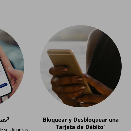
tas³
Bloquear y Desbloquear una
Tarjeta de Débito⁴
e sus finanzas