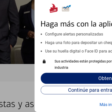
inicio o crecimiento de su neg
esté listo, un especialista tr
Programe una cita
Haga más con la apli
Vea si nuestro centro de ayuda 
Configure alertas personalizadas
Visite nuestro centro de ayuda 
Haga una foto para depositar un che
Use su huella digital o Face ID para 
Sus actividades están protegidas por 
industria
Obten
stas y asesores locales en 
Más in