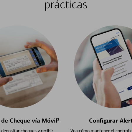
prácticas
 de Cheque vía Móvil²
Configurar Aler
depositar cheques y recibir
Vea cómo mantener el control d