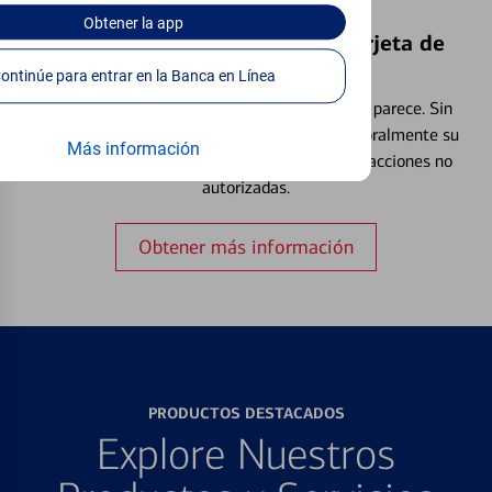
Obtener
la app
Bloquear y Desbloquear una Tarjeta de
Débito⁴
Continúe para entrar en la Banca en Línea
Extraviar una tarjeta es más común de lo que parece. Sin
embargo, puede bloquear y desbloquear temporalmente su
Más información
tarjeta de débito para ayudar a prevenir transacciones no
autorizadas.
Obtener más información
PRODUCTOS DESTACADOS
Explore Nuestros