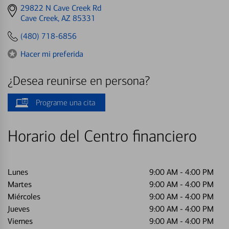
Get
29822 N Cave Creek Rd
directions
Cave Creek, AZ 85331
to
(480) 718-6856
Hacer mi preferida
¿Desea reunirse en persona?
Programe una cita
Horario del Centro financiero
Lunes
9:00 AM
-
4:00 PM
Martes
9:00 AM
-
4:00 PM
Miércoles
9:00 AM
-
4:00 PM
Jueves
9:00 AM
-
4:00 PM
Viernes
9:00 AM
-
4:00 PM