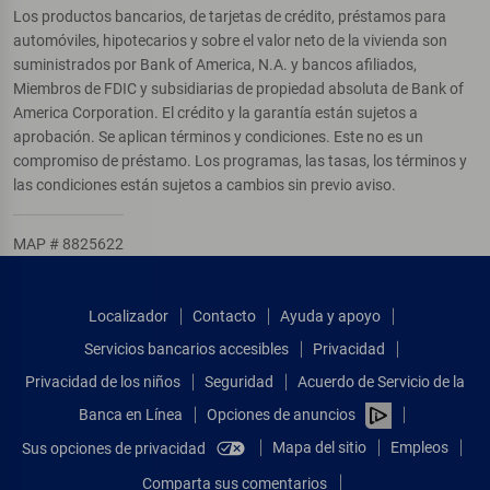
Los productos bancarios, de tarjetas de crédito, préstamos para
automóviles, hipotecarios y sobre el valor neto de la vivienda son
suministrados por Bank of America, N.A. y bancos afiliados,
Miembros de FDIC y subsidiarias de propiedad absoluta de Bank of
America Corporation. El crédito y la garantía están sujetos a
aprobación. Se aplican términos y condiciones. Este no es un
compromiso de préstamo. Los programas, las tasas, los términos y
las condiciones están sujetos a cambios sin previo aviso.
MAP # 8825622
Localizador
Contacto
Ayuda y apoyo
Servicios bancarios accesibles
Privacidad
Privacidad de los niños
Seguridad
Acuerdo de Servicio de la
Banca en Línea
Opciones de anuncios
Mapa del sitio
Empleos
Sus opciones de privacidad
Comparta sus comentarios