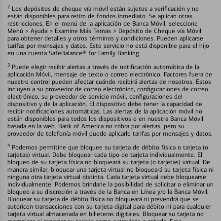
2
Los depósitos de cheque vía móvil están sujetos a verificación y no
están disponibles para retiro de fondos inmediato. Se aplican otras
restricciones. En el menú de la aplicación de Banca Móvil, seleccione
Menú > Ayuda > Examine Más Temas > Depósito de Cheque vía Móvil
para obtener detalles y otros términos y condiciones. Pueden aplicarse
tarifas por mensajes y datos. Este servicio no está disponible para el hijo
en una cuenta SafeBalance® for Family Banking.
3
Puede elegir recibir alertas a través de notificación automática de la
aplicación Móvil, mensaje de texto o correo electrónico. Factores fuera de
nuestro control pueden afectar cuándo recibirá alertas de nosotros. Estos
incluyen a su proveedor de correo electrónico, configuraciones de correo
electrónico, su proveedor de servicio móvil, configuraciones del
dispositivo y de la aplicación. El dispositivo debe tener la capacidad de
recibir notificaciones automáticas. Las alertas de la aplicación móvil no
están disponibles para todos los dispositivos o en nuestra Banca Móvil
basada en la web. Bank of America no cobra por alertas, pero su
proveedor de telefonía móvil puede aplicarle tarifas por mensajes y datos.
4
Podemos permitirle que bloquee su tarjeta de débito física o tarjeta (o
tarjetas) virtual. Debe bloquear cada tipo de tarjeta individualmente. El
bloqueo de su tarjeta física no bloqueará su tarjeta (o tarjetas) virtual. De
manera similar, bloquear una tarjeta virtual no bloqueará su tarjeta física ni
ninguna otra tarjeta virtual distinta. Cada tarjeta virtual debe bloquearse
individualmente. Podemos brindarle la posibilidad de solicitar o eliminar un
bloqueo a su discreción a través de la Banca en Línea y/o la Banca Móvil.
Bloquear su tarjeta de débito física no bloqueará ni prevendrá que se
autoricen transacciones con su tarjeta digital para débito ni para cualquier
tarjeta virtual almacenada en billeteras digitales. Bloquear su tarjeta no