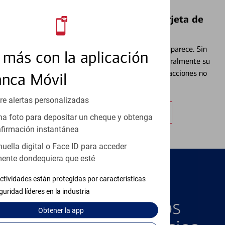
Bloquear y Desbloquear una Tarjeta de
Débito⁴
Extraviar una tarjeta es más común de lo que parece. Sin
más con la aplicación
embargo, puede bloquear y desbloquear temporalmente su
tarjeta de débito para ayudar a prevenir transacciones no
anca Móvil
autorizadas.
re alertas personalizadas
Obtener más información
a foto para depositar un cheque y obtenga
firmación instantánea
huella digital o Face ID para acceder
ente dondequiera que esté
ctividades están protegidas por características
PRODUCTOS DESTACADOS
guridad líderes en la industria
Explore Nuestros
Obtener
la app