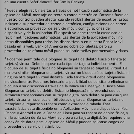
en una cuenta SafeBalance® for Family Banking.
3
Puede elegir recibir alertas a través de notificación automática de la
aplicación Móvil, mensaje de texto o correo electrónico. Factores fuera de
nuestro control pueden afectar cuándo recibirá alertas de nosotros. Estos
incluyen a su proveedor de correo electrónico, configuraciones de correo
electrónico, su proveedor de servicio móvil, configuraciones del
dispositivo y de la aplicación. El dispositivo debe tener la capacidad de
recibir notificaciones automáticas. Las alertas de la aplicación móvil no
están disponibles para todos los dispositivos o en nuestra Banca Móvil
basada en la web. Bank of America no cobra por alertas, pero su
proveedor de telefonía móvil puede aplicarle tarifas por mensajes y datos.
4
Podemos permitirle que bloquee su tarjeta de débito física o tarjeta (o
tarjetas) virtual. Debe bloquear cada tipo de tarjeta individualmente. El
bloqueo de su tarjeta física no bloqueará su tarjeta (o tarjetas) virtual. De
manera similar, bloquear una tarjeta virtual no bloqueará su tarjeta física ni
ninguna otra tarjeta virtual distinta. Cada tarjeta virtual debe bloquearse
individualmente. Podemos brindarle la posibilidad de solicitar o eliminar un
bloqueo a su discreción a través de la Banca en Línea y/o la Banca Móvil.
Bloquear su tarjeta de débito física no bloqueará ni prevendrá que se
autoricen transacciones con su tarjeta digital para débito ni para cualquier
tarjeta virtual almacenada en billeteras digitales. Bloquear su tarjeta no
reemplaza el reportar su tarjeta como extraviada o robada. Esta
característica está disponible en la Aplicación Móvil para dispositivos iPad,
iPhone y Android y en la Banca en Línea para su tarjeta de débito física, y
en la aplicación de Banca Móvil solo para su tarjeta digital. Se requiere una
conexión de datos para la aplicación Móvil y pueden aplicarse cargos del
proveedor de servicio inalámbrico.