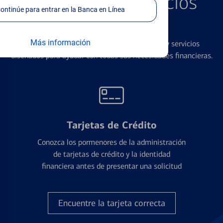
Productos y Servicios
Continúe para entrar en la Banca en Línea
Destacados
Más información
Ofrecemos una amplia gama de productos y servicios
diseñados para ayudar con todas sus necesidades financieras.
Tarjetas de Crédito
Conozca los pormenores de la administración
de tarjetas de crédito y la identidad
financiera antes de presentar una solicitud
Encuentre la tarjeta correcta