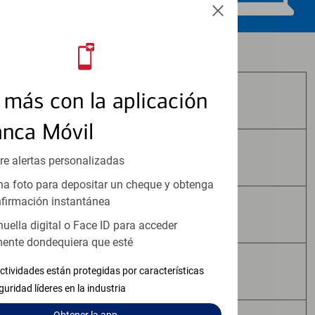
Los productos de inversión y seguros:
más con la aplicación
No Están Asegurados por FDIC
anca Móvil
No Tienen Garantía Bancaria
re alertas personalizadas
a foto para depositar un cheque y obtenga
firmación instantánea
Pueden Perder Valor
huella digital o Face ID para acceder
ente dondequiera que esté
No Constituyen Depósitos
ctividades están protegidas por características
guridad líderes en la industria