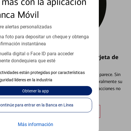
más con la aplicación
anca Móvil
re alertas personalizadas
a foto para depositar un cheque y obtenga
firmación instantánea
huella digital o Face ID para acceder
Bloquear y Desbloquear una Tarjeta de
ente dondequiera que esté
Débito⁴
ctividades están protegidas por características
Extraviar una tarjeta es más común de lo que parece. Sin
guridad líderes en la industria
embargo, puede bloquear y desbloquear temporalmente su
tarjeta de débito para ayudar a prevenir transacciones no
Obtener
la app
autorizadas.
Continúe para entrar en la Banca en Línea
Obtener más información
Más información