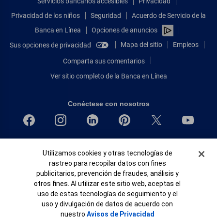
Servicios bancarios accesibles
Privacidad
Privacidad de los niños
Seguridad
Acuerdo de Servicio de la
Banca en Línea
Opciones de anuncios
Mapa del sitio
Empleos
Sus opciones de privacidad
Comparta sus comentarios
Ver sitio completo de la Banca en Línea
Conéctese con nosotros
Bank of America, N.A. Miembro de FDIC.
Banner de Cookies
Utilizamos cookies y otras tecnologías de
Igualdad de oportunidades en préstamos para viviendas
rastreo para recopilar datos con fines
© 2026 Bank of America Corporation.
publicitarios, prevención de fraudes, análisis y
Todos Los Derechos Reservados.
otros fines. Al utilizar este sitio web, aceptas el
Patente: patents.bankofamerica.com
uso de estas tecnologías de seguimiento y el
uso y divulgación de datos de acuerdo con
nuestro
Avisos de Privacidad