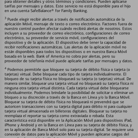
para obtener detalles y otros términos y condiciones. Pueden aplicarse
tarifas por mensajes y datos. Este servicio no está disponible para el hijo
en una cuenta SafeBalance® for Family Banking.
3
Puede elegir recibir alertas a través de notificación automática de la
aplicación Móvil, mensaje de texto o correo electrónico. Factores fuera de
nuestro control pueden afectar cuándo recibirá alertas de nosotros. Estos
incluyen a su proveedor de correo electrónico, configuraciones de correo
electrónico, su proveedor de servicio móvil, configuraciones del
dispositivo y de la aplicación. El dispositivo debe tener la capacidad de
recibir notificaciones automáticas. Las alertas de la aplicación móvil no
están disponibles para todos los dispositivos o en nuestra Banca Móvil
basada en la web. Bank of America no cobra por alertas, pero su
proveedor de telefonía móvil puede aplicarle tarifas por mensajes y datos.
4
Podemos permitirle que bloquee su tarjeta de débito física o tarjeta (o
tarjetas) virtual. Debe bloquear cada tipo de tarjeta individualmente. El
bloqueo de su tarjeta física no bloqueará su tarjeta (o tarjetas) virtual. De
manera similar, bloquear una tarjeta virtual no bloqueará su tarjeta física ni
ninguna otra tarjeta virtual distinta. Cada tarjeta virtual debe bloquearse
individualmente. Podemos brindarle la posibilidad de solicitar o eliminar un
bloqueo a su discreción a través de la Banca en Línea y/o la Banca Móvil.
Bloquear su tarjeta de débito física no bloqueará ni prevendrá que se
autoricen transacciones con su tarjeta digital para débito ni para cualquier
tarjeta virtual almacenada en billeteras digitales. Bloquear su tarjeta no
reemplaza el reportar su tarjeta como extraviada o robada. Esta
característica está disponible en la Aplicación Móvil para dispositivos iPad,
iPhone y Android y en la Banca en Línea para su tarjeta de débito física, y
en la aplicación de Banca Móvil solo para su tarjeta digital. Se requiere una
conexión de datos para la aplicación Móvil y pueden aplicarse cargos del