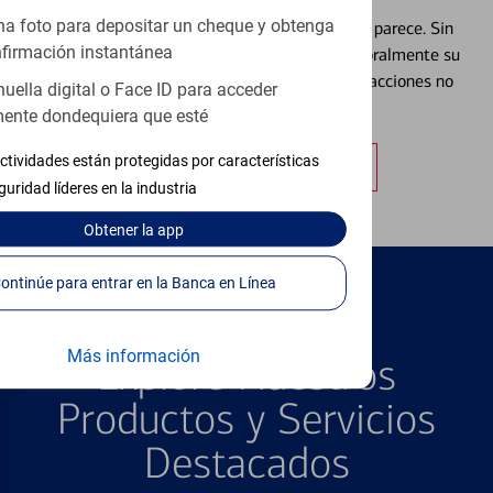
a foto para depositar un cheque y obtenga
Extraviar una tarjeta es más común de lo que parece. Sin
firmación instantánea
embargo, puede bloquear y desbloquear temporalmente su
tarjeta de débito para ayudar a prevenir transacciones no
huella digital o Face ID para acceder
autorizadas.
ente dondequiera que esté
ctividades están protegidas por características
Obtener más información
guridad líderes en la industria
Obtener
la app
Continúe para entrar en la Banca en Línea
PRODUCTOS DESTACADOS
Más información
Explore Nuestros
Productos y Servicios
Destacados