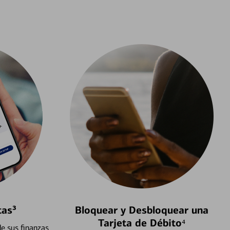
tas³
Bloquear y Desbloquear una
Tarjeta de Débito⁴
e sus finanzas