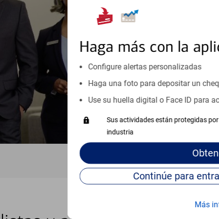
orientación que necesita, en cu
personales, hasta el ahorro para
inicio o crecimiento de su neg
esté listo, un especialista tr
Haga más con la apli
Programe una cita
Configure alertas personalizadas
Haga una foto para depositar un che
Vea si nuestro centro de ayuda 
Visite nuestro centro de ayuda 
Use su huella digital o Face ID para 
Sus actividades están protegidas por 
industria
Obten
Más in