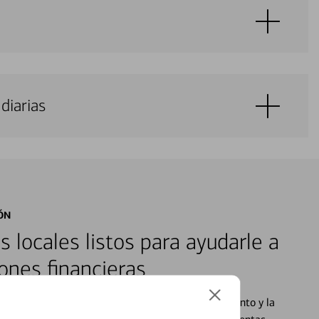
diarias
ÓN
s locales listos para ayudarle a
ones financieras
cados que se centran en proporcionar el asesoramiento y la