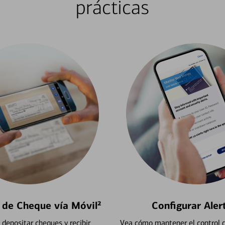
prácticas
 de Cheque vía Móvil²
Configurar Aler
depositar cheques y recibir
Vea cómo mantener el control d