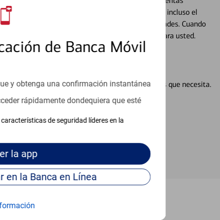
alquier situación en su vida financiera. Desde sus cuentas
 grandes compras, la planificación para su futuro, e incluso el
ocio, su futuro se mueve de acuerdo con sus necesidades. Cuando
abajará con usted en un momento que sea adecuado para usted.
cación de Banca Móvil
que y obtenga una confirmación instantánea
en línea puede ayudar a proporcionar las respuestas que necesita.
en línea
acceder rápidamente dondequiera que esté
características de seguridad líderes en la
er
la app
Continúe para entrar en la Banca en Línea
formación