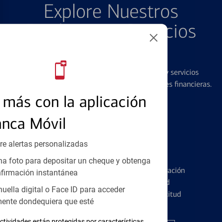
Explore Nuestros
Productos y Servicios
Destacados
Ofrecemos una amplia gama de productos y servicios
diseñados para ayudar con todas sus necesidades financieras.
más con la aplicación
anca Móvil
re alertas personalizadas
Tarjetas de Crédito
a foto para depositar un cheque y obtenga
Conozca los pormenores de la administración
firmación instantánea
de tarjetas de crédito y la identidad
huella digital o Face ID para acceder
financiera antes de presentar una solicitud
ente dondequiera que esté
ctividades están protegidas por características