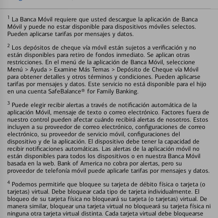
1
La Banca Móvil requiere que usted descargue la aplicación de Banca
Móvil y puede no estar disponible para dispositivos móviles selectos.
Pueden aplicarse tarifas por mensajes y datos.
2
Los depósitos de cheque vía móvil están sujetos a verificación y no
están disponibles para retiro de fondos inmediato. Se aplican otras
restricciones. En el menú de la aplicación de Banca Móvil, seleccione
Menú > Ayuda > Examine Más Temas > Depósito de Cheque vía Móvil
para obtener detalles y otros términos y condiciones. Pueden aplicarse
tarifas por mensajes y datos. Este servicio no está disponible para el hijo
en una cuenta SafeBalance® for Family Banking.
3
Puede elegir recibir alertas a través de notificación automática de la
aplicación Móvil, mensaje de texto o correo electrónico. Factores fuera de
nuestro control pueden afectar cuándo recibirá alertas de nosotros. Estos
incluyen a su proveedor de correo electrónico, configuraciones de correo
electrónico, su proveedor de servicio móvil, configuraciones del
dispositivo y de la aplicación. El dispositivo debe tener la capacidad de
recibir notificaciones automáticas. Las alertas de la aplicación móvil no
están disponibles para todos los dispositivos o en nuestra Banca Móvil
basada en la web. Bank of America no cobra por alertas, pero su
proveedor de telefonía móvil puede aplicarle tarifas por mensajes y datos.
4
Podemos permitirle que bloquee su tarjeta de débito física o tarjeta (o
tarjetas) virtual. Debe bloquear cada tipo de tarjeta individualmente. El
bloqueo de su tarjeta física no bloqueará su tarjeta (o tarjetas) virtual. De
manera similar, bloquear una tarjeta virtual no bloqueará su tarjeta física ni
ninguna otra tarjeta virtual distinta. Cada tarjeta virtual debe bloquearse