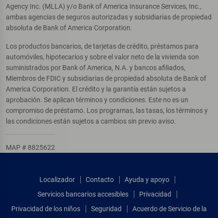
Agency Inc. (MLLA) y/o Bank of America Insurance Services, Inc.,
ambas agencias de seguros autorizadas y subsidiarias de propiedad
absoluta de Bank of America Corporation.
Los productos bancarios, de tarjetas de crédito, préstamos para
automóviles, hipotecarios y sobre el valor neto de la vivienda son
suministrados por Bank of America, N.A. y bancos afiliados,
Miembros de FDIC y subsidiarias de propiedad absoluta de Bank of
America Corporation. El crédito y la garantía están sujetos a
aprobación. Se aplican términos y condiciones. Este no es un
compromiso de préstamo. Los programas, las tasas, los términos y
las condiciones están sujetos a cambios sin previo aviso.
MAP # 8825622
Localizador
Contacto
Ayuda y apoyo
Servicios bancarios accesibles
Privacidad
Privacidad de los niños
Seguridad
Acuerdo de Servicio de la