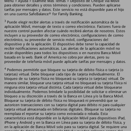
Menú > Ayuda > Examine Más Temas > Depósito de Cheque vía Móvil
para obtener detalles y otros términos y condiciones. Pueden aplicarse
tarifas por mensajes y datos. Este servicio no está disponible para el hijo
en una cuenta SafeBalance® for Family Banking.
3
Puede elegir recibir alertas a través de notificación automática de la
aplicación Móvil, mensaje de texto o correo electrónico. Factores fuera de
nuestro control pueden afectar cuándo recibirá alertas de nosotros. Estos
incluyen a su proveedor de correo electrónico, configuraciones de correo
electrónico, su proveedor de servicio móvil, configuraciones del
dispositivo y de la aplicación. El dispositivo debe tener la capacidad de
recibir notificaciones automáticas. Las alertas de la aplicación móvil no
están disponibles para todos los dispositivos o en nuestra Banca Móvil
basada en la web. Bank of America no cobra por alertas, pero su
proveedor de telefonía móvil puede aplicarle tarifas por mensajes y datos.
4
Podemos permitirle que bloquee su tarjeta de débito física o tarjeta (o
tarjetas) virtual. Debe bloquear cada tipo de tarjeta individualmente. El
bloqueo de su tarjeta física no bloqueará su tarjeta (o tarjetas) virtual. De
manera similar, bloquear una tarjeta virtual no bloqueará su tarjeta física ni
ninguna otra tarjeta virtual distinta. Cada tarjeta virtual debe bloquearse
individualmente. Podemos brindarle la posibilidad de solicitar o eliminar un
bloqueo a su discreción a través de la Banca en Línea y/o la Banca Móvil.
Bloquear su tarjeta de débito física no bloqueará ni prevendrá que se
autoricen transacciones con su tarjeta digital para débito ni para cualquier
tarjeta virtual almacenada en billeteras digitales. Bloquear su tarjeta no
reemplaza el reportar su tarjeta como extraviada o robada. Esta
característica está disponible en la Aplicación Móvil para dispositivos iPad,
iPhone y Android y en la Banca en Línea para su tarjeta de débito física, y
en la aplicación de Banca Móvil solo para su tarjeta digital. Se requiere una