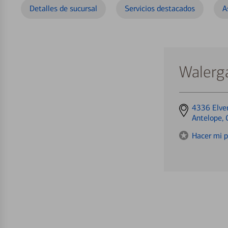
Detalles de sucursal
Servicios destacados
A
Walerg
Get
4336 Elve
directions
Antelope,
to
Hacer mi p