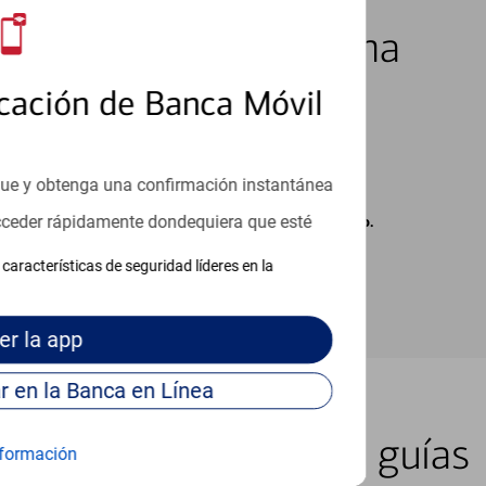
los 7 días de la semana
cación de Banca Móvil
que y obtenga una confirmación instantánea
acceder rápidamente dondequiera que esté
carse cargos de su proveedor por mensajes de texto.
características de seguridad líderes en la
er
la app
Continúe para entrar en la Banca en Línea
er lugar con nuestras guías
formación