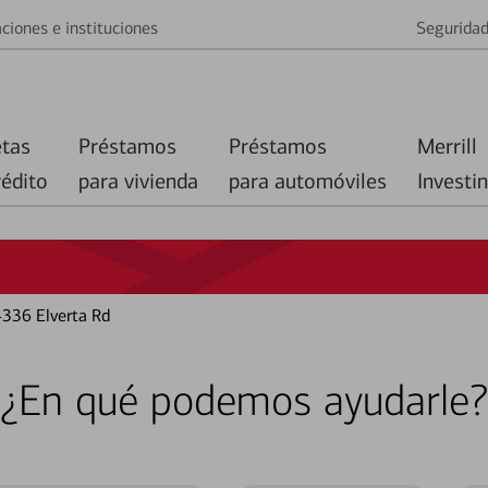
ciones e instituciones
Segurida
etas
Préstamos
Préstamos
Merrill
rédito
para vivienda
para automóviles
Investi
4336 Elverta Rd
¿En qué podemos ayudarle?