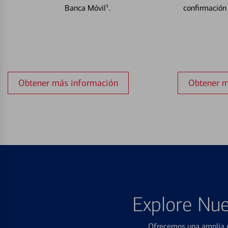
Banca Móvil¹.
confirmación
Obtener más información
Obtener m
Explore Nue
Ofrecemos una amplia g