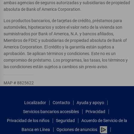
ambas agencias de seguros autorizadas y subsidiarias de propiedad
absoluta de Bank of America Corporation.
Los productos bancarios, de tarjetas de crédito, préstamos para
automóviles, hipotecarios y sobre el valor neto de la vivienda son
suministrados por Bank of America, N.A. y bancos afiliados,
Miembros de FDIC y subsidiarias de propiedad absoluta de Bank of
America Corporation. El crédito y la garantía están sujetos a
aprobación. Se aplican términos y condiciones. Este no es un
compromiso de préstamo. Los programas, las tasas, los términos y
las condiciones están sujetos a cambios sin previo aviso.
MAP # 8825622
Localizador
Contacto
Ayuda y apoyo
Servicios bancarios accesibles
Privacidad
Privacidad de los niños
Seguridad
Acuerdo de Servicio de la
Banca en Línea
Opciones de anuncios