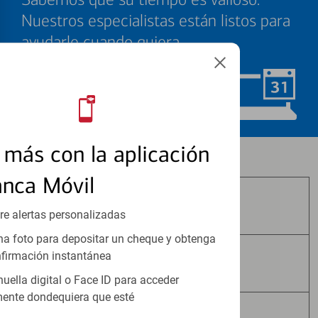
Nuestros especialistas están listos para
ayudarle cuando quiera.
Programar ahora
más con la aplicación
Los productos de inversión y seguros:
anca Móvil
No Están Asegurados por FDIC
re alertas personalizadas
a foto para depositar un cheque y obtenga
firmación instantánea
No Tienen Garantía Bancaria
huella digital o Face ID para acceder
ente dondequiera que esté