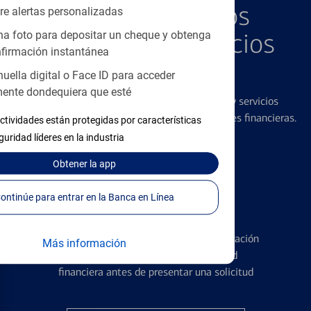
Explore Nuestros
re alertas personalizadas
Productos y Servicios
a foto para depositar un cheque y obtenga
firmación instantánea
Destacados
huella digital o Face ID para acceder
ente dondequiera que esté
Ofrecemos una amplia gama de productos y servicios
diseñados para ayudar con todas sus necesidades financieras.
ctividades están protegidas por características
guridad líderes en la industria
Obtener
la app
Continúe para entrar en la Banca en Línea
Tarjetas de Crédito
Conozca los pormenores de la administración
Más información
de tarjetas de crédito y la identidad
financiera antes de presentar una solicitud