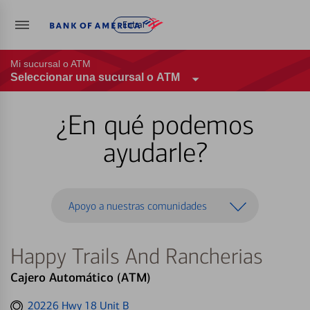
Entrar
Mi sucursal o ATM
Seleccionar una sucursal o ATM
¿En qué podemos
ayudarle?
Apoyo a nuestras comunidades
Happy Trails And Rancherias
Cajero Automático (ATM)
Get
20226 Hwy 18 Unit B