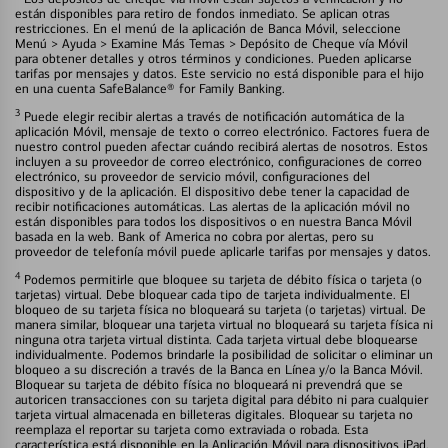
están disponibles para retiro de fondos inmediato. Se aplican otras
restricciones. En el menú de la aplicación de Banca Móvil, seleccione
Menú > Ayuda > Examine Más Temas > Depósito de Cheque vía Móvil
para obtener detalles y otros términos y condiciones. Pueden aplicarse
tarifas por mensajes y datos. Este servicio no está disponible para el hijo
en una cuenta SafeBalance® for Family Banking.
3
Puede elegir recibir alertas a través de notificación automática de la
aplicación Móvil, mensaje de texto o correo electrónico. Factores fuera de
nuestro control pueden afectar cuándo recibirá alertas de nosotros. Estos
incluyen a su proveedor de correo electrónico, configuraciones de correo
electrónico, su proveedor de servicio móvil, configuraciones del
dispositivo y de la aplicación. El dispositivo debe tener la capacidad de
recibir notificaciones automáticas. Las alertas de la aplicación móvil no
están disponibles para todos los dispositivos o en nuestra Banca Móvil
basada en la web. Bank of America no cobra por alertas, pero su
proveedor de telefonía móvil puede aplicarle tarifas por mensajes y datos.
4
Podemos permitirle que bloquee su tarjeta de débito física o tarjeta (o
tarjetas) virtual. Debe bloquear cada tipo de tarjeta individualmente. El
bloqueo de su tarjeta física no bloqueará su tarjeta (o tarjetas) virtual. De
manera similar, bloquear una tarjeta virtual no bloqueará su tarjeta física ni
ninguna otra tarjeta virtual distinta. Cada tarjeta virtual debe bloquearse
individualmente. Podemos brindarle la posibilidad de solicitar o eliminar un
bloqueo a su discreción a través de la Banca en Línea y/o la Banca Móvil.
Bloquear su tarjeta de débito física no bloqueará ni prevendrá que se
autoricen transacciones con su tarjeta digital para débito ni para cualquier
tarjeta virtual almacenada en billeteras digitales. Bloquear su tarjeta no
reemplaza el reportar su tarjeta como extraviada o robada. Esta
característica está disponible en la Aplicación Móvil para dispositivos iPad,