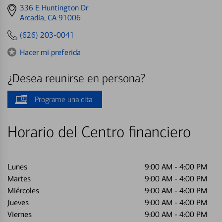
Get
336 E Huntington Dr
directions
Arcadia, CA 91006
to
(626) 203-0041
Hacer mi preferida
¿Desea reunirse en persona?
Programe una cita
Horario del Centro financiero
Lunes
9:00 AM
-
4:00 PM
Martes
9:00 AM
-
4:00 PM
Miércoles
9:00 AM
-
4:00 PM
Jueves
9:00 AM
-
4:00 PM
Viernes
9:00 AM
-
4:00 PM