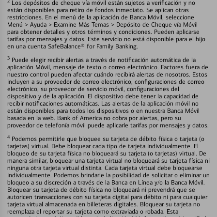
2
Los depósitos de cheque vía móvil están sujetos a verificación y no
están disponibles para retiro de fondos inmediato. Se aplican otras
restricciones. En el menú de la aplicación de Banca Móvil, seleccione
Menú > Ayuda > Examine Más Temas > Depósito de Cheque vía Móvil
para obtener detalles y otros términos y condiciones. Pueden aplicarse
tarifas por mensajes y datos. Este servicio no está disponible para el hijo
en una cuenta SafeBalance® for Family Banking.
3
Puede elegir recibir alertas a través de notificación automática de la
aplicación Móvil, mensaje de texto o correo electrónico. Factores fuera de
nuestro control pueden afectar cuándo recibirá alertas de nosotros. Estos
incluyen a su proveedor de correo electrónico, configuraciones de correo
electrónico, su proveedor de servicio móvil, configuraciones del
dispositivo y de la aplicación. El dispositivo debe tener la capacidad de
recibir notificaciones automáticas. Las alertas de la aplicación móvil no
están disponibles para todos los dispositivos o en nuestra Banca Móvil
basada en la web. Bank of America no cobra por alertas, pero su
proveedor de telefonía móvil puede aplicarle tarifas por mensajes y datos.
4
Podemos permitirle que bloquee su tarjeta de débito física o tarjeta (o
tarjetas) virtual. Debe bloquear cada tipo de tarjeta individualmente. El
bloqueo de su tarjeta física no bloqueará su tarjeta (o tarjetas) virtual. De
manera similar, bloquear una tarjeta virtual no bloqueará su tarjeta física ni
ninguna otra tarjeta virtual distinta. Cada tarjeta virtual debe bloquearse
individualmente. Podemos brindarle la posibilidad de solicitar o eliminar un
bloqueo a su discreción a través de la Banca en Línea y/o la Banca Móvil.
Bloquear su tarjeta de débito física no bloqueará ni prevendrá que se
autoricen transacciones con su tarjeta digital para débito ni para cualquier
tarjeta virtual almacenada en billeteras digitales. Bloquear su tarjeta no
reemplaza el reportar su tarjeta como extraviada o robada. Esta