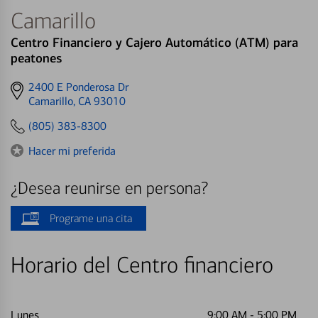
Camarillo
Centro Financiero y Cajero Automático (ATM) para
peatones
Get
2400 E Ponderosa Dr
directions
Camarillo, CA 93010
to
(805) 383-8300
Hacer mi preferida
¿Desea reunirse en persona?
Programe una cita
Horario del Centro financiero
Lunes
9:00 AM
-
5:00 PM