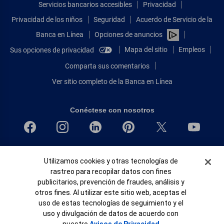
Servicios bancarios accesibles
Privacidad
Privacidad de los niños
Seguridad
Acuerdo de Servicio de la
Banca en Línea
Opciones de anuncios
Mapa del sitio
Empleos
Sus opciones de privacidad
Comparta sus comentarios
Ver sitio completo de la Banca en Línea
Conéctese con nosotros
Bank of America, N.A. Miembro de FDIC.
Banner de Cookies
Utilizamos cookies y otras tecnologías de
Igualdad de oportunidades en préstamos para viviendas
rastreo para recopilar datos con fines
© 2026 Bank of America Corporation.
publicitarios, prevención de fraudes, análisis y
Todos Los Derechos Reservados.
otros fines. Al utilizar este sitio web, aceptas el
Patente: patents.bankofamerica.com
uso de estas tecnologías de seguimiento y el
uso y divulgación de datos de acuerdo con