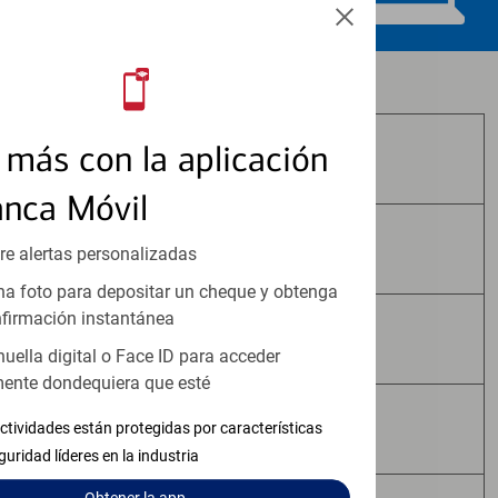
Los productos de inversión y seguros:
más con la aplicación
No Están Asegurados por FDIC
anca Móvil
No Tienen Garantía Bancaria
re alertas personalizadas
a foto para depositar un cheque y obtenga
firmación instantánea
Pueden Perder Valor
huella digital o Face ID para acceder
ente dondequiera que esté
No Constituyen Depósitos
ctividades están protegidas por características
guridad líderes en la industria