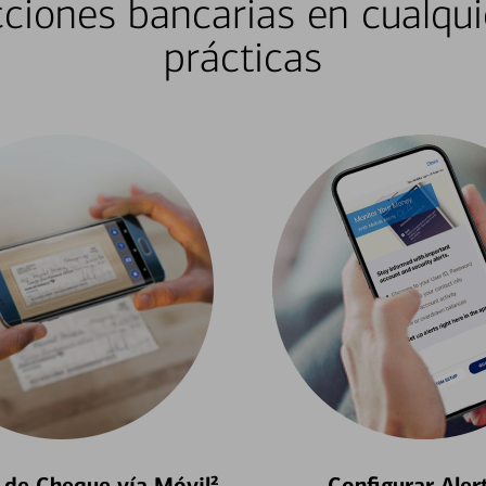
ciones bancarias en cualqui
prácticas
 de Cheque vía Móvil²
Configurar Aler