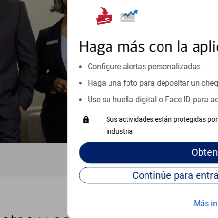
orientación que necesita, en cu
personales, hasta el ahorro para
inicio o crecimiento de su neg
esté listo, un especialista tr
Haga más con la apli
Programe una cita
Configure alertas personalizadas
Haga una foto para depositar un che
Vea si nuestro centro de ayuda 
Visite nuestro centro de ayuda 
Use su huella digital o Face ID para 
Sus actividades están protegidas por 
industria
Obten
Más in