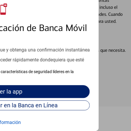
alquier situación en su vida financiera. Desde sus cuentas
 grandes compras, la planificación para su futuro, e incluso el
ocio, su futuro se mueve de acuerdo con sus necesidades. Cuando
abajará con usted en un momento que sea adecuado para usted.
cación de Banca Móvil
que y obtenga una confirmación instantánea
en línea puede ayudar a proporcionar las respuestas que necesita.
en línea
acceder rápidamente dondequiera que esté
características de seguridad líderes en la
er
la app
Continúe para entrar en la Banca en Línea
formación