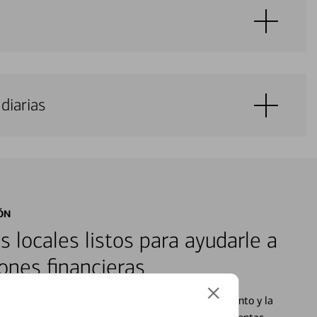
diarias
ÓN
s locales listos para ayudarle a
ones financieras
cados que se centran en proporcionar el asesoramiento y la