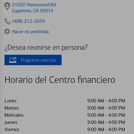
Get
21020 Homestead Rd
directions
Cupertino, CA 95014
to
(408) 212-2039
Hacer mi preferida
¿Desea reunirse en persona?
Programe una cita
Horario del Centro financiero
Lunes
9:00 AM
-
4:00 PM
Martes
9:00 AM
-
4:00 PM
Miércoles
9:00 AM
-
4:00 PM
Jueves
9:00 AM
-
4:00 PM
Viernes
9:00 AM
-
4:00 PM