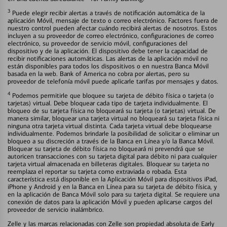
3
Puede elegir recibir alertas a través de notificación automática de la
aplicación Móvil, mensaje de texto o correo electrónico. Factores fuera de
nuestro control pueden afectar cuándo recibirá alertas de nosotros. Estos
incluyen a su proveedor de correo electrónico, configuraciones de correo
electrónico, su proveedor de servicio móvil, configuraciones del
dispositivo y de la aplicación. El dispositivo debe tener la capacidad de
recibir notificaciones automáticas. Las alertas de la aplicación móvil no
están disponibles para todos los dispositivos o en nuestra Banca Móvil
basada en la web. Bank of America no cobra por alertas, pero su
proveedor de telefonía móvil puede aplicarle tarifas por mensajes y datos.
4
Podemos permitirle que bloquee su tarjeta de débito física o tarjeta (o
tarjetas) virtual. Debe bloquear cada tipo de tarjeta individualmente. El
bloqueo de su tarjeta física no bloqueará su tarjeta (o tarjetas) virtual. De
manera similar, bloquear una tarjeta virtual no bloqueará su tarjeta física ni
ninguna otra tarjeta virtual distinta. Cada tarjeta virtual debe bloquearse
individualmente. Podemos brindarle la posibilidad de solicitar o eliminar un
bloqueo a su discreción a través de la Banca en Línea y/o la Banca Móvil.
Bloquear su tarjeta de débito física no bloqueará ni prevendrá que se
autoricen transacciones con su tarjeta digital para débito ni para cualquier
tarjeta virtual almacenada en billeteras digitales. Bloquear su tarjeta no
reemplaza el reportar su tarjeta como extraviada o robada. Esta
característica está disponible en la Aplicación Móvil para dispositivos iPad,
iPhone y Android y en la Banca en Línea para su tarjeta de débito física, y
en la aplicación de Banca Móvil solo para su tarjeta digital. Se requiere una
conexión de datos para la aplicación Móvil y pueden aplicarse cargos del
proveedor de servicio inalámbrico.
Zelle y las marcas relacionadas con Zelle son propiedad absoluta de Early