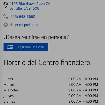
Get
4195 Blackhawk Plaza Cir
directions
Danville, CA 94506
to
(925) 648-8662
Hacer mi preferida
¿Desea reunirse en persona?
Programe una cita
Horario del Centro financiero
Lunes
9:00 AM
-
4:00 PM
Martes
9:00 AM
-
4:00 PM
Miércoles
9:00 AM
-
4:00 PM
Jueves
9:00 AM
-
4:00 PM
Viernes
9:00 AM
-
4:00 PM