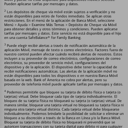
Pueden aplicarse tarifas por mensajes y datos.
2
Los depósitos de cheque vía móvil están sujetos a verificación y no
están disponibles para retiro de fondos inmediato. Se aplican otras
restricciones. En el menú de la aplicación de Banca Móvil, seleccione
Menú > Ayuda > Examine Más Temas > Depósito de Cheque vía Móvil
para obtener detalles y otros términos y condiciones. Pueden aplicarse
tarifas por mensajes y datos. Este servicio no está disponible para el hijo
en una cuenta SafeBalance® for Family Banking.
3
Puede elegir recibir alertas a través de notificación automática de la
aplicación Móvil, mensaje de texto o correo electrónico. Factores fuera de
nuestro control pueden afectar cuándo recibirá alertas de nosotros. Estos
incluyen a su proveedor de correo electrónico, configuraciones de correo
electrónico, su proveedor de servicio móvil, configuraciones del
dispositivo y de la aplicación. El dispositivo debe tener la capacidad de
recibir notificaciones automáticas. Las alertas de la aplicación móvil no
están disponibles para todos los dispositivos o en nuestra Banca Móvil
basada en la web. Bank of America no cobra por alertas, pero su
proveedor de telefonía móvil puede aplicarle tarifas por mensajes y datos.
4
Podemos permitirle que bloquee su tarjeta de débito física o tarjeta (o
tarjetas) virtual. Debe bloquear cada tipo de tarjeta individualmente. El
bloqueo de su tarjeta física no bloqueará su tarjeta (o tarjetas) virtual. De
manera similar, bloquear una tarjeta virtual no bloqueará su tarjeta física ni
ninguna otra tarjeta virtual distinta. Cada tarjeta virtual debe bloquearse
individualmente. Podemos brindarle la posibilidad de solicitar o eliminar un
bloqueo a su discreción a través de la Banca en Línea y/o la Banca Móvil.
Bloquear su tarjeta de débito física no bloqueará ni prevendrá que se
autoricen transacciones con su tarjeta digital para débito ni para cualquier