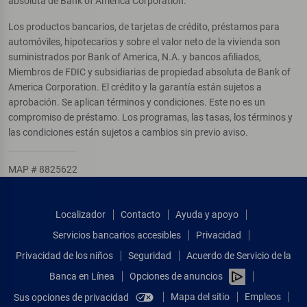
absoluta de Bank of America Corporation.
Los productos bancarios, de tarjetas de crédito, préstamos para
automóviles, hipotecarios y sobre el valor neto de la vivienda son
suministrados por Bank of America, N.A. y bancos afiliados,
Miembros de FDIC y subsidiarias de propiedad absoluta de Bank of
America Corporation. El crédito y la garantía están sujetos a
aprobación. Se aplican términos y condiciones. Este no es un
compromiso de préstamo. Los programas, las tasas, los términos y
las condiciones están sujetos a cambios sin previo aviso.
MAP # 8825622
Localizador
Contacto
Ayuda y apoyo
Servicios bancarios accesibles
Privacidad
Privacidad de los niños
Seguridad
Acuerdo de Servicio de la
Banca en Línea
Opciones de anuncios
Mapa del sitio
Empleos
Sus opciones de privacidad