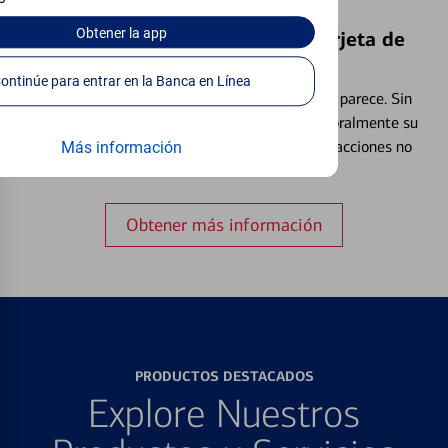
Obtener
la app
Bloquear y Desbloquear una Tarjeta de
Débito⁴
Continúe para entrar en la Banca en Línea
Extraviar una tarjeta es más común de lo que parece. Sin
embargo, puede bloquear y desbloquear temporalmente su
tarjeta de débito para ayudar a prevenir transacciones no
Más información
autorizadas.
Obtener más información
PRODUCTOS DESTACADOS
Explore Nuestros