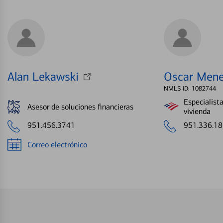
Alan Lekawski
Oscar Men
NMLS ID: 1082744
Especialist
Asesor de soluciones financieras
vivienda
951.456.3741
951.336.1
Correo electrónico