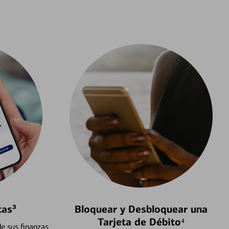
tas³
Bloquear y Desbloquear una
Tarjeta de Débito⁴
e sus finanzas