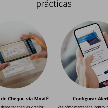
prácticas
 de Cheque vía Móvil²
Configurar Aler
depositar cheques y recibir
Vea cómo mantener el control d