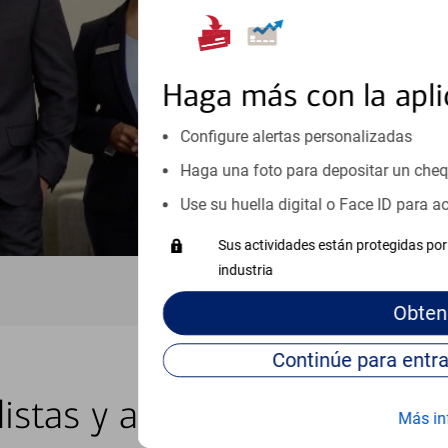
inicio o crecimiento de su neg
esté listo, un especialista tr
Programe una cita
Haga más con la apli
Vea si nuestro centro de ayuda 
Configure alertas personalizadas
Visite nuestro centro de ayuda 
Haga una foto para depositar un che
Use su huella digital o Face ID para 
Sus actividades están protegidas por 
industria
Obten
listas y asesores locales en 
Más in