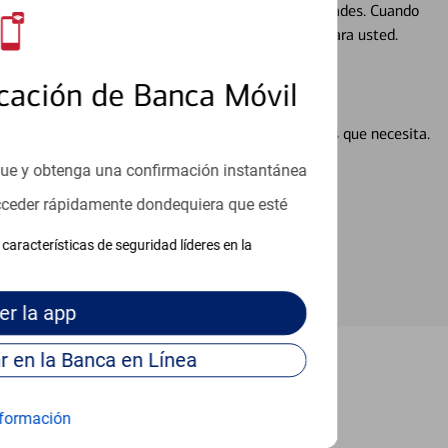
ocio, su futuro se mueve de acuerdo con sus necesidades. Cuando
abajará con usted en un momento que sea adecuado para usted.
cación de Banca Móvil
en línea puede ayudar a proporcionar las respuestas que necesita.
en línea
que y obtenga una confirmación instantánea
acceder rápidamente dondequiera que esté
características de seguridad líderes en la
er
la app
Continúe para entrar en la Banca en Línea
Eastvale
formación