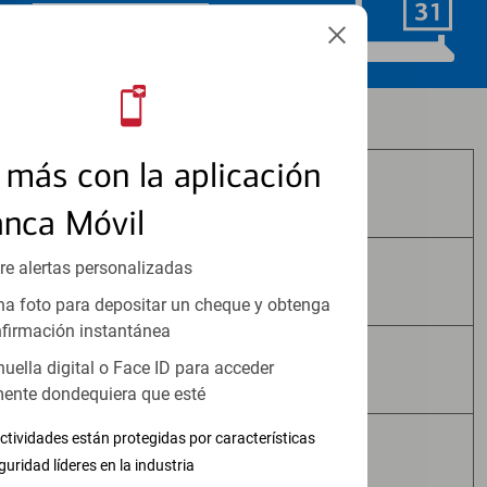
Programar ahora
Los productos de inversión y seguros:
más con la aplicación
No Están Asegurados por FDIC
anca Móvil
re alertas personalizadas
No Tienen Garantía Bancaria
a foto para depositar un cheque y obtenga
firmación instantánea
huella digital o Face ID para acceder
Pueden Perder Valor
ente dondequiera que esté
ctividades están protegidas por características
No Constituyen Depósitos
guridad líderes en la industria