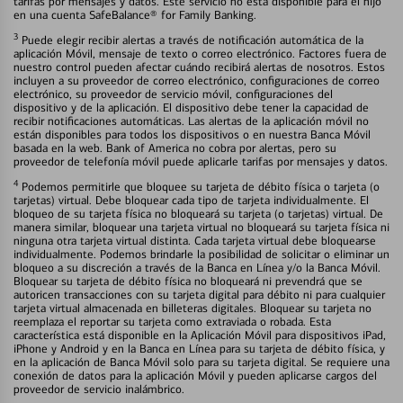
tarifas por mensajes y datos. Este servicio no está disponible para el hijo
en una cuenta SafeBalance® for Family Banking.
3
Puede elegir recibir alertas a través de notificación automática de la
aplicación Móvil, mensaje de texto o correo electrónico. Factores fuera de
nuestro control pueden afectar cuándo recibirá alertas de nosotros. Estos
incluyen a su proveedor de correo electrónico, configuraciones de correo
electrónico, su proveedor de servicio móvil, configuraciones del
dispositivo y de la aplicación. El dispositivo debe tener la capacidad de
recibir notificaciones automáticas. Las alertas de la aplicación móvil no
están disponibles para todos los dispositivos o en nuestra Banca Móvil
basada en la web. Bank of America no cobra por alertas, pero su
proveedor de telefonía móvil puede aplicarle tarifas por mensajes y datos.
4
Podemos permitirle que bloquee su tarjeta de débito física o tarjeta (o
tarjetas) virtual. Debe bloquear cada tipo de tarjeta individualmente. El
bloqueo de su tarjeta física no bloqueará su tarjeta (o tarjetas) virtual. De
manera similar, bloquear una tarjeta virtual no bloqueará su tarjeta física ni
ninguna otra tarjeta virtual distinta. Cada tarjeta virtual debe bloquearse
individualmente. Podemos brindarle la posibilidad de solicitar o eliminar un
bloqueo a su discreción a través de la Banca en Línea y/o la Banca Móvil.
Bloquear su tarjeta de débito física no bloqueará ni prevendrá que se
autoricen transacciones con su tarjeta digital para débito ni para cualquier
tarjeta virtual almacenada en billeteras digitales. Bloquear su tarjeta no
reemplaza el reportar su tarjeta como extraviada o robada. Esta
característica está disponible en la Aplicación Móvil para dispositivos iPad,
iPhone y Android y en la Banca en Línea para su tarjeta de débito física, y
en la aplicación de Banca Móvil solo para su tarjeta digital. Se requiere una
conexión de datos para la aplicación Móvil y pueden aplicarse cargos del
proveedor de servicio inalámbrico.