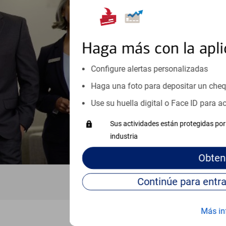
Reúnase con especialistas dedi
orientación que necesita, en cu
personales, hasta el ahorro para
inicio o crecimiento de su neg
Haga más con la apli
esté listo, un especialista tr
Configure alertas personalizadas
Programe una cita
Haga una foto para depositar un che
Vea si nuestro centro de ayuda 
Use su huella digital o Face ID para 
Visite nuestro centro de ayuda 
Sus actividades están protegidas por 
industria
Obten
Más in