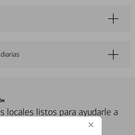
diarias
ÓN
s locales listos para ayudarle a
ones financieras