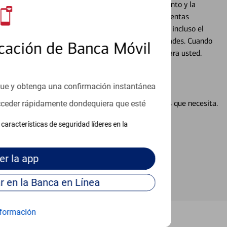
cados que se centran en proporcionar el asesoramiento y la
alquier situación en su vida financiera. Desde sus cuentas
 grandes compras, la planificación para su futuro, e incluso el
ocio, su futuro se mueve de acuerdo con sus necesidades. Cuando
cación de Banca Móvil
abajará con usted en un momento que sea adecuado para usted.
que y obtenga una confirmación instantánea
en línea puede ayudar a proporcionar las respuestas que necesita.
acceder rápidamente dondequiera que esté
en línea
características de seguridad líderes en la
er
la app
Continúe para entrar en la Banca en Línea
formación