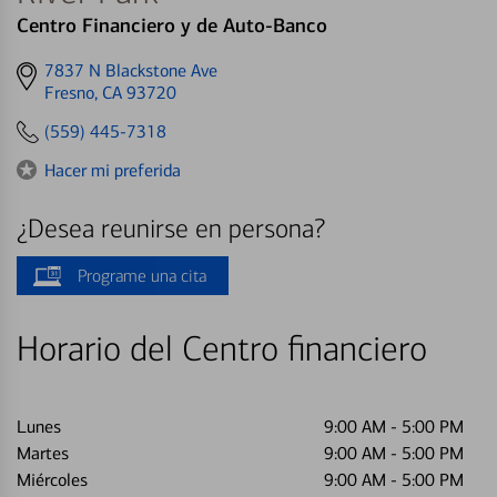
Centro Financiero y de Auto-Banco
Get
7837 N Blackstone Ave
directions
Fresno, CA 93720
to
(559) 445-7318
Hacer mi preferida
¿Desea reunirse en persona?
Programe una cita
Horario del Centro financiero
Lunes
9:00 AM
-
5:00 PM
Martes
9:00 AM
-
5:00 PM
Miércoles
9:00 AM
-
5:00 PM