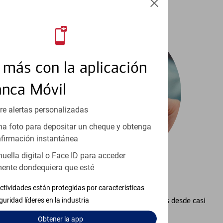
más con la aplicación
anca Móvil
re alertas personalizadas
a foto para depositar un cheque y obtenga
firmación instantánea
huella digital o Face ID para acceder
ente dondequiera que esté
Configurar Alertas³
ctividades están protegidas por características
Vea cómo mantener el control de sus finanzas desde casi
guridad líderes en la industria
cualquier lugar.
Obtener
la app