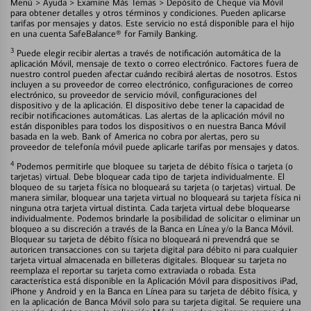
Menú > Ayuda > Examine Más Temas > Depósito de Cheque vía Móvil
para obtener detalles y otros términos y condiciones. Pueden aplicarse
tarifas por mensajes y datos. Este servicio no está disponible para el hijo
en una cuenta SafeBalance® for Family Banking.
3
Puede elegir recibir alertas a través de notificación automática de la
aplicación Móvil, mensaje de texto o correo electrónico. Factores fuera de
nuestro control pueden afectar cuándo recibirá alertas de nosotros. Estos
incluyen a su proveedor de correo electrónico, configuraciones de correo
electrónico, su proveedor de servicio móvil, configuraciones del
dispositivo y de la aplicación. El dispositivo debe tener la capacidad de
recibir notificaciones automáticas. Las alertas de la aplicación móvil no
están disponibles para todos los dispositivos o en nuestra Banca Móvil
basada en la web. Bank of America no cobra por alertas, pero su
proveedor de telefonía móvil puede aplicarle tarifas por mensajes y datos.
4
Podemos permitirle que bloquee su tarjeta de débito física o tarjeta (o
tarjetas) virtual. Debe bloquear cada tipo de tarjeta individualmente. El
bloqueo de su tarjeta física no bloqueará su tarjeta (o tarjetas) virtual. De
manera similar, bloquear una tarjeta virtual no bloqueará su tarjeta física ni
ninguna otra tarjeta virtual distinta. Cada tarjeta virtual debe bloquearse
individualmente. Podemos brindarle la posibilidad de solicitar o eliminar un
bloqueo a su discreción a través de la Banca en Línea y/o la Banca Móvil.
Bloquear su tarjeta de débito física no bloqueará ni prevendrá que se
autoricen transacciones con su tarjeta digital para débito ni para cualquier
tarjeta virtual almacenada en billeteras digitales. Bloquear su tarjeta no
reemplaza el reportar su tarjeta como extraviada o robada. Esta
característica está disponible en la Aplicación Móvil para dispositivos iPad,
iPhone y Android y en la Banca en Línea para su tarjeta de débito física, y
en la aplicación de Banca Móvil solo para su tarjeta digital. Se requiere una