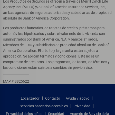
Los Productos de Seguros se ofrecen a través de Merrill Lynch Life
Agency Inc. (MLLA) y/o Bank of America Insurance Services, Inc.,
ambas agencias de seguros autorizadas y subsidiarias de propiedad
absoluta de Bank of America Corporation.
Los productos bancarios, de tarjetas de crédito, préstamos para
automóviles, hipotecarios y sobre el valor neto de la vivienda son
suministrados por Bank of America, N.A. y bancos afiliados,
Miembros de FDIC y subsidiarias de propiedad absoluta de Bank of
America Corporation. El crédito y la garantía están sujetos a
aprobación. Se aplican términos y condiciones. Este no es un
compromiso de préstamo. Los programas, las tasas, los términos y
las condiciones están sujetos a cambios sin previo aviso.
MAP # 8825622
Localizador
Contacto
Ayuda y apoyo
Servicios bancarios accesibles
Privacidad
Privacidad de los niños
Seguridad
Acuerdo de Servicio de la