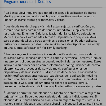
Programe una cita
|
Detalles
1
La Banca Móvil requiere que usted descargue la aplicación de Banca
Móvil y puede no estar disponible para dispositivos móviles selectos.
Pueden aplicarse tarifas por mensajes y datos.
2
Los depósitos de cheque vía móvil están sujetos a verificación y no
están disponibles para retiro de fondos inmediato. Se aplican otras
restricciones. En el menú de la aplicación de Banca Móvil, seleccione
Menú > Ayuda > Examine Más Temas > Depósito de Cheque vía Móvil
para obtener detalles y otros términos y condiciones. Pueden aplicarse
tarifas por mensajes y datos. Este servicio no está disponible para el hijo
en una cuenta SafeBalance® for Family Banking.
3
Puede elegir recibir alertas a través de notificación automática de la
aplicación Móvil, mensaje de texto o correo electrónico. Factores fuera de
nuestro control pueden afectar cuándo recibirá alertas de nosotros. Estos
incluyen a su proveedor de correo electrónico, configuraciones de correo
electrónico, su proveedor de servicio móvil, configuraciones del
dispositivo y de la aplicación. El dispositivo debe tener la capacidad de
recibir notificaciones automáticas. Las alertas de la aplicación móvil no
están disponibles para todos los dispositivos o en nuestra Banca Móvil
basada en la web. Bank of America no cobra por alertas, pero su
proveedor de telefonía móvil puede aplicarle tarifas por mensajes y datos.
4
Podemos permitirle que bloquee su tarjeta de débito física o tarjeta (o
tarjetas) virtual. Debe bloquear cada tipo de tarjeta individualmente. El
bloqueo de su tarjeta física no bloqueará su tarjeta (o tarjetas) virtual. De
manera similar, bloquear una tarjeta virtual no bloqueará su tarjeta física ni