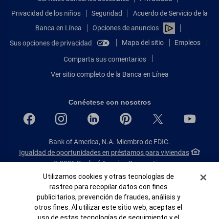
Privacidad de los niños
Seguridad
Acuerdo de Servicio de la
Banca en Línea
Opciones de anuncios
Mapa del sitio
Empleos
Sus opciones de privacidad
Comparta sus comentarios
Ver sitio completo de la Banca en Línea
Conéctese con nosotros
Bank of America, N.A. Miembro de FDIC.
Igualdad de oportunidades en préstamos para viviendas
© 2026 Bank of America Corporation.
Todos Los Derechos Reservados.
Banner de Cookies
Utilizamos cookies y otras tecnologías de
rastreo para recopilar datos con fines
Patente: patents.bankofamerica.com
publicitarios, prevención de fraudes, análisis y
otros fines. Al utilizar este sitio web, aceptas el
uso de estas tecnologías de seguimiento y el