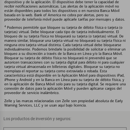
dispositivo y de la aplicación. El dispositivo debe tener la capacidad de
recibir notificaciones automáticas. Las alertas de la aplicación móvil no
están disponibles para todos los dispositivos o en nuestra Banca Móvil
basada en la web. Bank of America no cobra por alertas, pero su
proveedor de telefonía móvil puede aplicarle tarifas por mensajes y datos.
4
Podemos permitirle que bloquee su tarjeta de débito física o tarjeta (o
tarjetas) virtual. Debe bloquear cada tipo de tarjeta individualmente. El
bloqueo de su tarjeta física no bloqueará su tarjeta (o tarjetas) virtual. De
manera similar, bloquear una tarjeta virtual no bloqueará su tarjeta física ni
ninguna otra tarjeta virtual distinta. Cada tarjeta virtual debe bloquearse
individualmente. Podemos brindarle la posibilidad de solicitar o eliminar un
bloqueo a su discreción a través de la Banca en Línea y/o la Banca Móvil.
Bloquear su tarjeta de débito física no bloqueará ni prevendrá que se
autoricen transacciones con su tarjeta digital para débito ni para cualquier
tarjeta virtual almacenada en billeteras digitales. Bloquear su tarjeta no
reemplaza el reportar su tarjeta como extraviada o robada. Esta
característica está disponible en la Aplicación Móvil para dispositivos iPad,
iPhone y Android y en la Banca en Línea para su tarjeta de débito física, y
en la aplicación de Banca Móvil solo para su tarjeta digital. Se requiere una
conexión de datos para la aplicación Móvil y pueden aplicarse cargos del
proveedor de servicio inalámbrico.
Zelle y las marcas relacionadas con Zelle son propiedad absoluta de Early
Warning Services, LLC y se usan aquí bajo licencia.
Los productos de inversión y seguros: