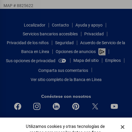
MAP # 8825622
Localizador
Contacto
Ayuda y apoyo
Servicios bancarios accesibles
Privacidad
Privacidad de los niños
Seguridad
Acuerdo de Servicio de la
Banca en Línea
Opciones de anuncios
Mapa del sitio
Empleos
Sus opciones de privacidad
Comparta sus comentarios
Ver sitio completo de la Banca en Línea
Conéctese con nosotros
Bank of America, N.A. Miembro de FDIC.
Banner de Cookies
Utilizamos cookies y otras tecnologías de
Igualdad de oportunidades en préstamos para viviendas