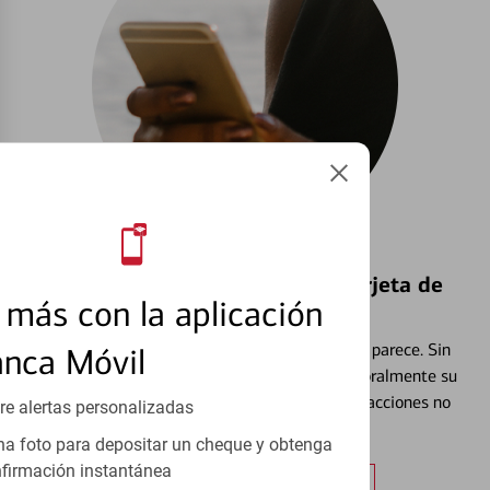
Bloquear y Desbloquear una Tarjeta de
más con la aplicación
Débito⁴
Extraviar una tarjeta es más común de lo que parece. Sin
anca Móvil
embargo, puede bloquear y desbloquear temporalmente su
tarjeta de débito para ayudar a prevenir transacciones no
re alertas personalizadas
autorizadas.
a foto para depositar un cheque y obtenga
firmación instantánea
Obtener más información