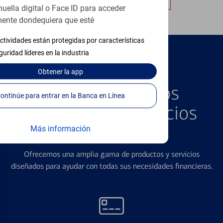
huella digital o Face ID para acceder
ente dondequiera que esté
ctividades están protegidas por características
guridad líderes en la industria
Obtener
la app
PRODUCTOS DESTACADOS
Explore Nuestros
Continúe para entrar en la Banca en Línea
Productos y Servicios
Destacados
Más información
Ofrecemos una amplia gama de productos y servicios
diseñados para ayudar con todas sus necesidades financieras.