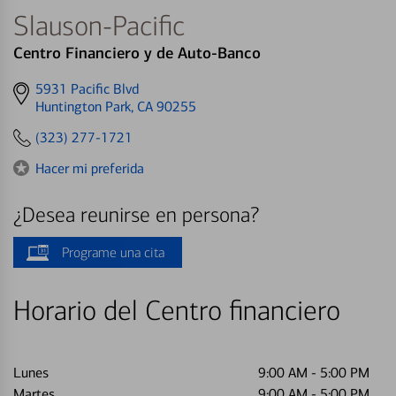
Slauson-Pacific
Centro Financiero y de Auto-Banco
Get
5931 Pacific Blvd
directions
Huntington Park, CA 90255
to
(323) 277-1721
Hacer mi preferida
¿Desea reunirse en persona?
Programe una cita
Horario del Centro financiero
Lunes
9:00 AM
-
5:00 PM
Martes
9:00 AM
-
5:00 PM