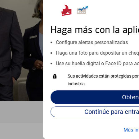
Reúnase con especialistas dedi
orientación que necesita, en cu
personales, hasta el ahorro para
inicio o crecimiento de su neg
Haga más con la apli
esté listo, un especialista tr
Configure alertas personalizadas
Programe una cita
Haga una foto para depositar un che
Vea si nuestro centro de ayuda 
Use su huella digital o Face ID para 
Visite nuestro centro de ayuda 
Sus actividades están protegidas por 
industria
Obten
Más in