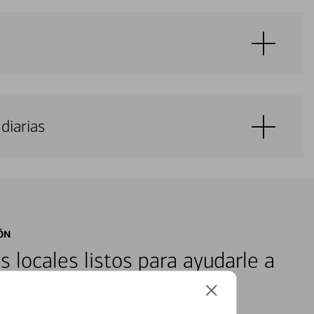
diarias
ÓN
s locales listos para ayudarle a
ones financieras