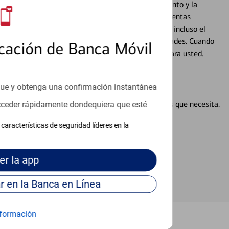
cados que se centran en proporcionar el asesoramiento y la
alquier situación en su vida financiera. Desde sus cuentas
 grandes compras, la planificación para su futuro, e incluso el
ocio, su futuro se mueve de acuerdo con sus necesidades. Cuando
cación de Banca Móvil
abajará con usted en un momento que sea adecuado para usted.
que y obtenga una confirmación instantánea
en línea puede ayudar a proporcionar las respuestas que necesita.
acceder rápidamente dondequiera que esté
en línea
características de seguridad líderes en la
er
la app
Continúe para entrar en la Banca en Línea
formación