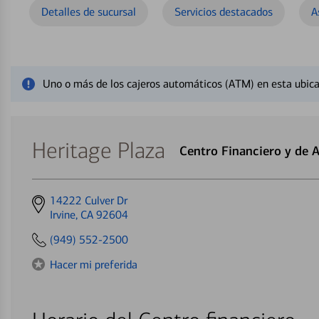
Detalles de sucursal
Servicios destacados
A
Cerrar mensaje de alerta
Uno o más de los cajeros automáticos (ATM) en esta ubica
Heritage Plaza
Centro Financiero y de 
Get
14222 Culver Dr
directions
Irvine, CA 92604
to
(949) 552-2500
Hacer mi preferida