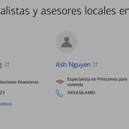
alistas y asesores locales en
g
Ash Nguyen
Especialista en Préstamos para
oluciones financieras
vivienda
923
949.656.4480
trónico