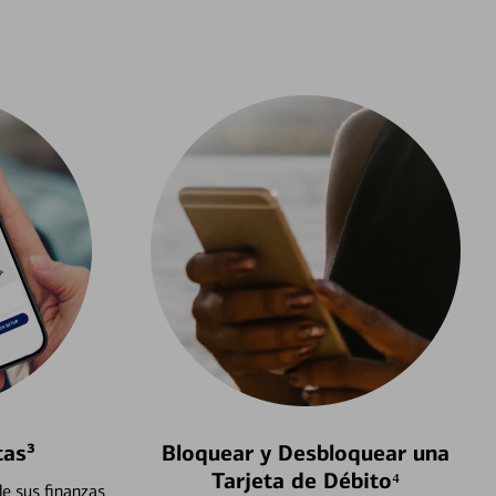
tas³
Bloquear y Desbloquear una
Tarjeta de Débito⁴
e sus finanzas