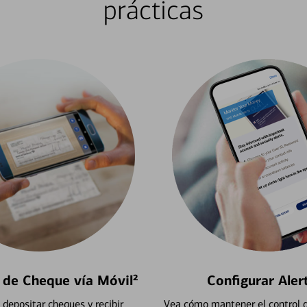
prácticas
 de Cheque vía Móvil²
Configurar Aler
depositar cheques y recibir
Vea cómo mantener el control d