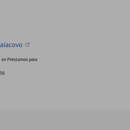
aiacovo
a en Préstamos para
956