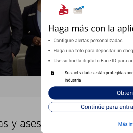
inicio o crecimiento de su neg
esté listo, un especialista tr
Programe una cita
Haga más con la apli
Vea si nuestro centro de ayuda 
Configure alertas personalizadas
Visite nuestro centro de ayuda 
Haga una foto para depositar un che
Use su huella digital o Face ID para 
Sus actividades están protegidas por 
industria
Obten
tas y asesores locales en L
Más in