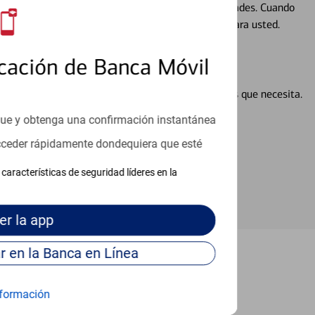
ocio, su futuro se mueve de acuerdo con sus necesidades. Cuando
abajará con usted en un momento que sea adecuado para usted.
cación de Banca Móvil
en línea puede ayudar a proporcionar las respuestas que necesita.
en línea
que y obtenga una confirmación instantánea
acceder rápidamente dondequiera que esté
características de seguridad líderes en la
er
la app
Continúe para entrar en la Banca en Línea
aguna Woods
formación