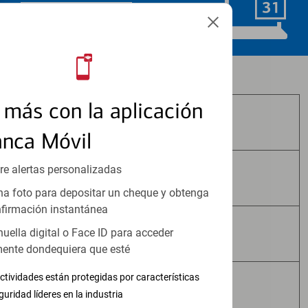
Programar ahora
Los productos de inversión y seguros:
más con la aplicación
No Están Asegurados por FDIC
anca Móvil
re alertas personalizadas
No Tienen Garantía Bancaria
a foto para depositar un cheque y obtenga
firmación instantánea
huella digital o Face ID para acceder
Pueden Perder Valor
ente dondequiera que esté
ctividades están protegidas por características
No Constituyen Depósitos
guridad líderes en la industria