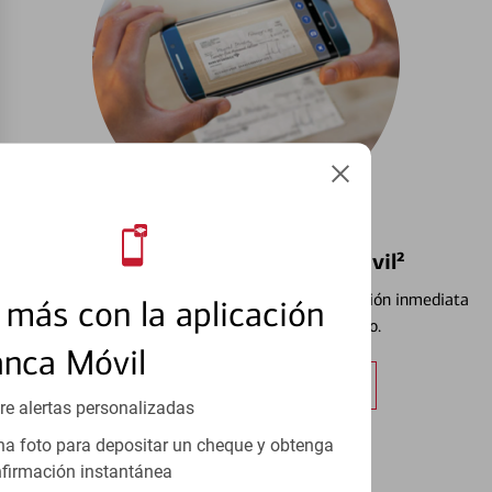
Depósito de Cheque vía Móvil²
Vea cómo depositar cheques y recibir confirmación inmediata
más con la aplicación
de que el cheque se está procesando.
anca Móvil
Obtener más información
re alertas personalizadas
a foto para depositar un cheque y obtenga
firmación instantánea