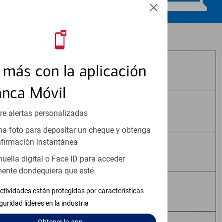
Los productos de inversión y seguros:
más con la aplicación
No Están Asegurados por FDIC
anca Móvil
No Tienen Garantía Bancaria
re alertas personalizadas
a foto para depositar un cheque y obtenga
firmación instantánea
Pueden Perder Valor
huella digital o Face ID para acceder
ente dondequiera que esté
No Constituyen Depósitos
ctividades están protegidas por características
guridad líderes en la industria