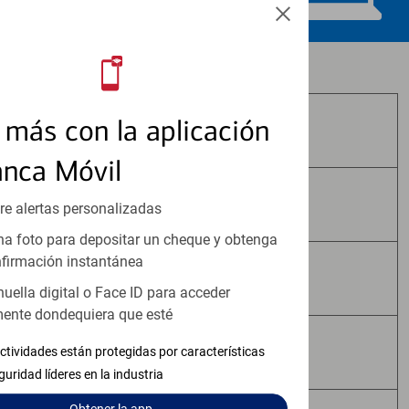
Los productos de inversión y seguros:
más con la aplicación
No Están Asegurados por FDIC
anca Móvil
No Tienen Garantía Bancaria
re alertas personalizadas
a foto para depositar un cheque y obtenga
firmación instantánea
Pueden Perder Valor
huella digital o Face ID para acceder
ente dondequiera que esté
No Constituyen Depósitos
ctividades están protegidas por características
guridad líderes en la industria