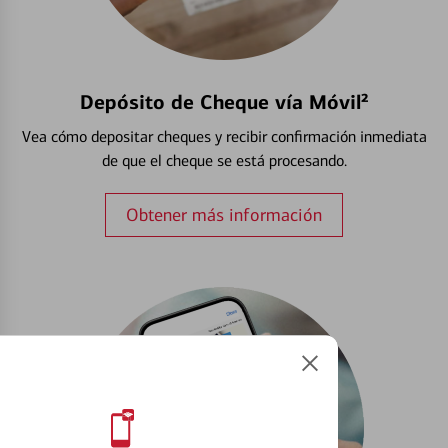
Depósito de Cheque vía Móvil²
Vea cómo depositar cheques y recibir confirmación inmediata
de que el cheque se está procesando.
Obtener más información