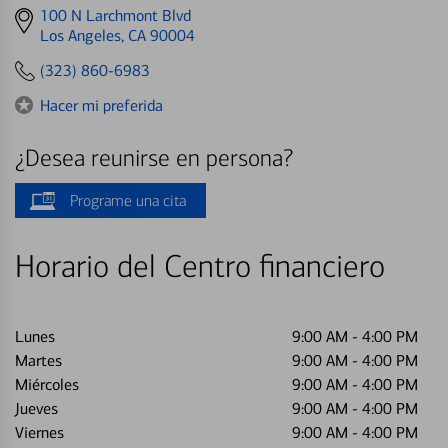
Get
100 N Larchmont Blvd
directions
Los Angeles, CA 90004
to
(323) 860-6983
Hacer mi preferida
¿Desea reunirse en persona?
Programe una cita
Horario del Centro financiero
Lunes
9:00 AM
-
4:00 PM
Martes
9:00 AM
-
4:00 PM
Miércoles
9:00 AM
-
4:00 PM
Jueves
9:00 AM
-
4:00 PM
Viernes
9:00 AM
-
4:00 PM