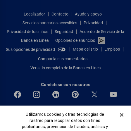
Localizador
Contacto
Ayuda y apoyo
Servicios bancarios accesibles
Privacidad
Privacidad de los niños
Seguridad
Acuerdo de Servicio de la
Banca en Línea
Opciones de anuncios
Mapa del sitio
Empleos
Sus opciones de privacidad
Comparta sus comentarios
Ver sitio completo de la Banca en Línea
Conéctese con nosotros
Bank of America, N.A. Miembro de FDIC.
Banner de Cookies
Utilizamos cookies y otras tecnologías de
Igualdad de oportunidades en préstamos para viviendas
rastreo para recopilar datos con fines
© 2026 Bank of America Corporation.
publicitarios, prevención de fraudes, análisis y
Todos Los Derechos Reservados.