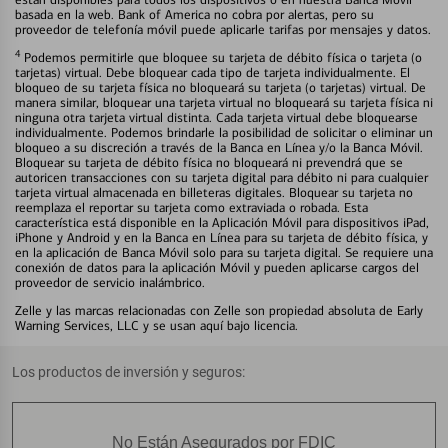
basada en la web. Bank of America no cobra por alertas, pero su
proveedor de telefonía móvil puede aplicarle tarifas por mensajes y datos.
4
Podemos permitirle que bloquee su tarjeta de débito física o tarjeta (o
tarjetas) virtual. Debe bloquear cada tipo de tarjeta individualmente. El
bloqueo de su tarjeta física no bloqueará su tarjeta (o tarjetas) virtual. De
manera similar, bloquear una tarjeta virtual no bloqueará su tarjeta física ni
ninguna otra tarjeta virtual distinta. Cada tarjeta virtual debe bloquearse
individualmente. Podemos brindarle la posibilidad de solicitar o eliminar un
bloqueo a su discreción a través de la Banca en Línea y/o la Banca Móvil.
Bloquear su tarjeta de débito física no bloqueará ni prevendrá que se
autoricen transacciones con su tarjeta digital para débito ni para cualquier
tarjeta virtual almacenada en billeteras digitales. Bloquear su tarjeta no
reemplaza el reportar su tarjeta como extraviada o robada. Esta
característica está disponible en la Aplicación Móvil para dispositivos iPad,
iPhone y Android y en la Banca en Línea para su tarjeta de débito física, y
en la aplicación de Banca Móvil solo para su tarjeta digital. Se requiere una
conexión de datos para la aplicación Móvil y pueden aplicarse cargos del
proveedor de servicio inalámbrico.
Zelle y las marcas relacionadas con Zelle son propiedad absoluta de Early
Warning Services, LLC y se usan aquí bajo licencia.
Los productos de inversión y seguros:
No Están Asegurados por FDIC