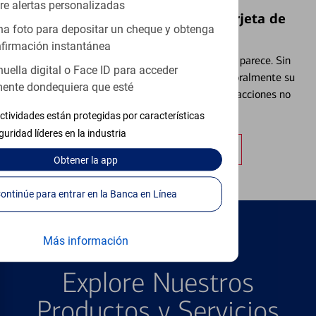
re alertas personalizadas
Bloquear y Desbloquear una Tarjeta de
a foto para depositar un cheque y obtenga
Débito⁴
firmación instantánea
Extraviar una tarjeta es más común de lo que parece. Sin
huella digital o Face ID para acceder
embargo, puede bloquear y desbloquear temporalmente su
ente dondequiera que esté
tarjeta de débito para ayudar a prevenir transacciones no
autorizadas.
ctividades están protegidas por características
guridad líderes en la industria
Obtener más información
Obtener
la app
Continúe para entrar en la Banca en Línea
Más información
PRODUCTOS DESTACADOS
Explore Nuestros
Productos y Servicios