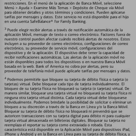
restricciones. En el menú de la aplicación de Banca Móvil, seleccione
Menú > Ayuda > Examine Más Temas > Depósito de Cheque vía Móvil
para obtener detalles y otros términos y condiciones. Pueden aplicarse
tarifas por mensajes y datos. Este servicio no está disponible para el hijo
en una cuenta SafeBalance® for Family Banking.
3
Puede elegir recibir alertas a través de notificación automática de la
aplicación Móvil, mensaje de texto o correo electrónico. Factores fuera de
nuestro control pueden afectar cuándo recibirá alertas de nosotros. Estos
incluyen a su proveedor de correo electrónico, configuraciones de correo
electrónico, su proveedor de servicio móvil, configuraciones del
dispositivo y de la aplicación. El dispositivo debe tener la capacidad de
recibir notificaciones automáticas. Las alertas de la aplicación móvil no
están disponibles para todos los dispositivos o en nuestra Banca Móvil
basada en la web. Bank of America no cobra por alertas, pero su
proveedor de telefonía móvil puede aplicarle tarifas por mensajes y datos.
4
Podemos permitirle que bloquee su tarjeta de débito física o tarjeta (o
tarjetas) virtual. Debe bloquear cada tipo de tarjeta individualmente. El
bloqueo de su tarjeta física no bloqueará su tarjeta (o tarjetas) virtual. De
manera similar, bloquear una tarjeta virtual no bloqueará su tarjeta física ni
ninguna otra tarjeta virtual distinta. Cada tarjeta virtual debe bloquearse
individualmente. Podemos brindarle la posibilidad de solicitar o eliminar un
bloqueo a su discreción a través de la Banca en Línea y/o la Banca Móvil.
Bloquear su tarjeta de débito física no bloqueará ni prevendrá que se
autoricen transacciones con su tarjeta digital para débito ni para cualquier
tarjeta virtual almacenada en billeteras digitales. Bloquear su tarjeta no
reemplaza el reportar su tarjeta como extraviada o robada. Esta
característica está disponible en la Aplicación Móvil para dispositivos iPad,
iPhone y Android y en la Banca en Línea para su tarjeta de débito física, y