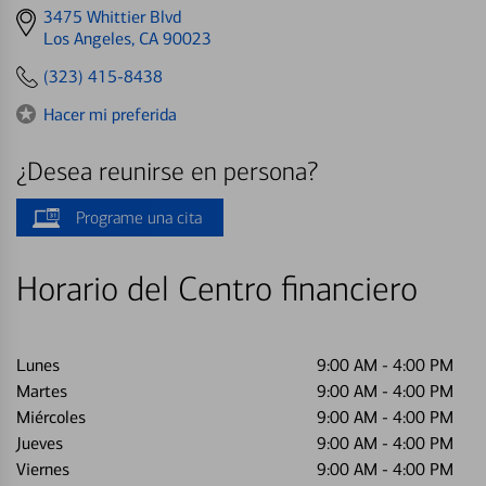
Get
3475 Whittier Blvd
directions
Los Angeles, CA 90023
to
(323) 415-8438
Hacer mi preferida
¿Desea reunirse en persona?
Programe una cita
Horario del Centro financiero
Lunes
9:00 AM
-
4:00 PM
Martes
9:00 AM
-
4:00 PM
Miércoles
9:00 AM
-
4:00 PM
Jueves
9:00 AM
-
4:00 PM
Viernes
9:00 AM
-
4:00 PM