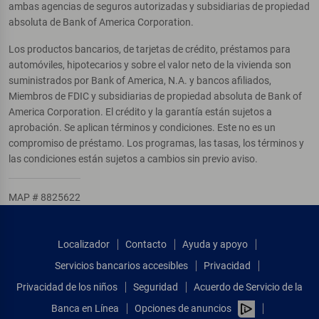
ambas agencias de seguros autorizadas y subsidiarias de propiedad
absoluta de Bank of America Corporation.
Los productos bancarios, de tarjetas de crédito, préstamos para
automóviles, hipotecarios y sobre el valor neto de la vivienda son
suministrados por Bank of America, N.A. y bancos afiliados,
Miembros de FDIC y subsidiarias de propiedad absoluta de Bank of
America Corporation. El crédito y la garantía están sujetos a
aprobación. Se aplican términos y condiciones. Este no es un
compromiso de préstamo. Los programas, las tasas, los términos y
las condiciones están sujetos a cambios sin previo aviso.
MAP # 8825622
Localizador
Contacto
Ayuda y apoyo
Servicios bancarios accesibles
Privacidad
Privacidad de los niños
Seguridad
Acuerdo de Servicio de la
Banca en Línea
Opciones de anuncios