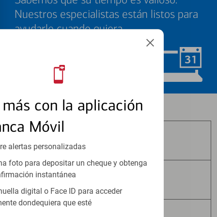
Nuestros especialistas están listos para
ayudarle cuando quiera.
Programar ahora
más con la aplicación
Los productos de inversión y seguros:
anca Móvil
No Están Asegurados por FDIC
re alertas personalizadas
a foto para depositar un cheque y obtenga
firmación instantánea
No Tienen Garantía Bancaria
huella digital o Face ID para acceder
ente dondequiera que esté