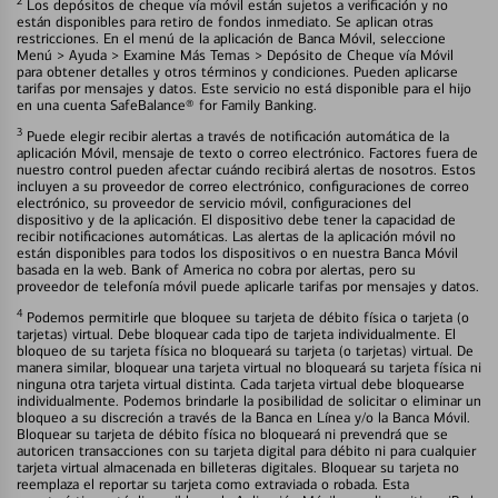
2
Los depósitos de cheque vía móvil están sujetos a verificación y no
están disponibles para retiro de fondos inmediato. Se aplican otras
restricciones. En el menú de la aplicación de Banca Móvil, seleccione
Menú > Ayuda > Examine Más Temas > Depósito de Cheque vía Móvil
para obtener detalles y otros términos y condiciones. Pueden aplicarse
tarifas por mensajes y datos. Este servicio no está disponible para el hijo
en una cuenta SafeBalance® for Family Banking.
3
Puede elegir recibir alertas a través de notificación automática de la
aplicación Móvil, mensaje de texto o correo electrónico. Factores fuera de
nuestro control pueden afectar cuándo recibirá alertas de nosotros. Estos
incluyen a su proveedor de correo electrónico, configuraciones de correo
electrónico, su proveedor de servicio móvil, configuraciones del
dispositivo y de la aplicación. El dispositivo debe tener la capacidad de
recibir notificaciones automáticas. Las alertas de la aplicación móvil no
están disponibles para todos los dispositivos o en nuestra Banca Móvil
basada en la web. Bank of America no cobra por alertas, pero su
proveedor de telefonía móvil puede aplicarle tarifas por mensajes y datos.
4
Podemos permitirle que bloquee su tarjeta de débito física o tarjeta (o
tarjetas) virtual. Debe bloquear cada tipo de tarjeta individualmente. El
bloqueo de su tarjeta física no bloqueará su tarjeta (o tarjetas) virtual. De
manera similar, bloquear una tarjeta virtual no bloqueará su tarjeta física ni
ninguna otra tarjeta virtual distinta. Cada tarjeta virtual debe bloquearse
individualmente. Podemos brindarle la posibilidad de solicitar o eliminar un
bloqueo a su discreción a través de la Banca en Línea y/o la Banca Móvil.
Bloquear su tarjeta de débito física no bloqueará ni prevendrá que se
autoricen transacciones con su tarjeta digital para débito ni para cualquier
tarjeta virtual almacenada en billeteras digitales. Bloquear su tarjeta no
reemplaza el reportar su tarjeta como extraviada o robada. Esta