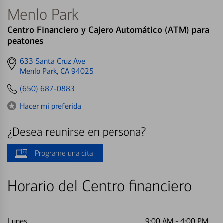
Menlo Park
Centro Financiero y Cajero Automático (ATM) para
peatones
Get
633 Santa Cruz Ave
directions
Menlo Park, CA 94025
to
(650) 687-0883
Hacer mi preferida
¿Desea reunirse en persona?
Programe una cita
Horario del Centro financiero
Lunes
9:00 AM
-
4:00 PM