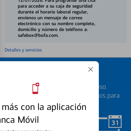
12/01/2026. Para programar una cita
para acceder a su caja de seguridad
durante el horario laboral regular,
envíenos un mensaje de correo
electrónico con su nombre completo,
domicilio y número de teléfono a:
safebox@bofa.com.
Detalles y servicios
Programe una cita
Sabemos que su tiempo es valioso.
Nuestros especialistas están listos para
ayudarle cuando quiera.
más con la aplicación
anca Móvil
Programar ahora