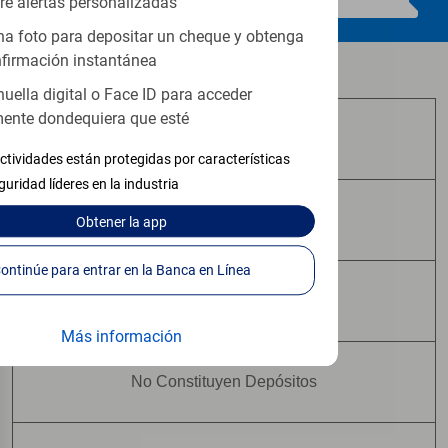
re alertas personalizadas
a foto para depositar un cheque y obtenga
firmación instantánea
Los productos de inversión y seguros:
huella digital o Face ID para acceder
ente dondequiera que esté
No Están Asegurados por FDIC
ctividades están protegidas por características
guridad líderes en la industria
No Tienen Garantía Bancaria
Obtener
la app
Continúe para entrar en la Banca en Línea
Pueden Perder Valor
Más información
No Constituyen Depósitos