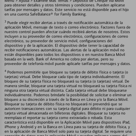
Menú > Ayuda > Examine Más Temas > Depósito de Cheque vía Móvil
para obtener detalles y otros términos y condiciones. Pueden aplicarse
tarifas por mensajes y datos. Este servicio no está disponible para el hijo
en una cuenta SafeBalance® for Family Banking.
3
Puede elegir recibir alertas a través de notificación automática de la
aplicación Móvil, mensaje de texto o correo electrónico. Factores fuera de
nuestro control pueden afectar cuándo recibirá alertas de nosotros. Estos
incluyen a su proveedor de correo electrónico, configuraciones de correo
electrónico, su proveedor de servicio móvil, configuraciones del
dispositivo y de la aplicación. El dispositivo debe tener la capacidad de
recibir notificaciones automáticas. Las alertas de la aplicación móvil no
están disponibles para todos los dispositivos o en nuestra Banca Móvil
basada en la web. Bank of America no cobra por alertas, pero su
proveedor de telefonía móvil puede aplicarle tarifas por mensajes y datos.
4
Podemos permitirle que bloquee su tarjeta de débito física o tarjeta (o
tarjetas) virtual. Debe bloquear cada tipo de tarjeta individualmente. El
bloqueo de su tarjeta física no bloqueará su tarjeta (o tarjetas) virtual. De
manera similar, bloquear una tarjeta virtual no bloqueará su tarjeta física ni
ninguna otra tarjeta virtual distinta. Cada tarjeta virtual debe bloquearse
individualmente. Podemos brindarle la posibilidad de solicitar o eliminar un
bloqueo a su discreción a través de la Banca en Línea y/o la Banca Móvil.
Bloquear su tarjeta de débito física no bloqueará ni prevendrá que se
autoricen transacciones con su tarjeta digital para débito ni para cualquier
tarjeta virtual almacenada en billeteras digitales. Bloquear su tarjeta no
reemplaza el reportar su tarjeta como extraviada o robada. Esta
característica está disponible en la Aplicación Móvil para dispositivos iPad,
iPhone y Android y en la Banca en Línea para su tarjeta de débito física, y
en la aplicación de Banca Móvil solo para su tarjeta digital. Se requiere una
conexión de datos para la aplicación Móvil y pueden aplicarse cargos del