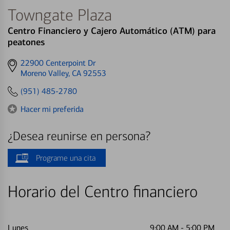
Towngate Plaza
Centro Financiero y Cajero Automático (ATM) para
peatones
Get
22900 Centerpoint Dr
directions
Moreno Valley, CA 92553
to
(951) 485-2780
Hacer mi preferida
¿Desea reunirse en persona?
Programe una cita
Horario del Centro financiero
Lunes
9:00 AM
-
5:00 PM