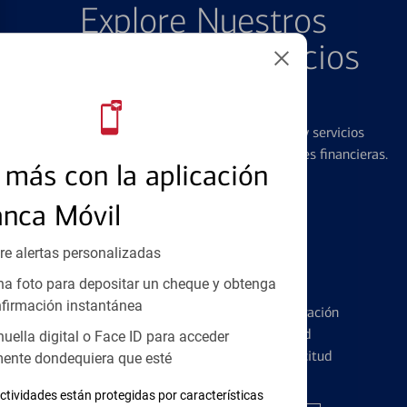
Explore Nuestros
Productos y Servicios
Destacados
Ofrecemos una amplia gama de productos y servicios
diseñados para ayudar con todas sus necesidades financieras.
más con la aplicación
anca Móvil
re alertas personalizadas
Tarjetas de Crédito
a foto para depositar un cheque y obtenga
firmación instantánea
Conozca los pormenores de la administración
de tarjetas de crédito y la identidad
huella digital o Face ID para acceder
financiera antes de presentar una solicitud
ente dondequiera que esté
ctividades están protegidas por características