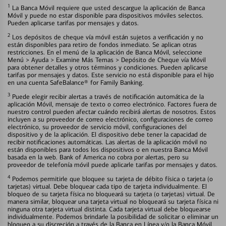
1
La Banca Móvil requiere que usted descargue la aplicación de Banca
Móvil y puede no estar disponible para dispositivos móviles selectos.
Pueden aplicarse tarifas por mensajes y datos.
2
Los depósitos de cheque vía móvil están sujetos a verificación y no
están disponibles para retiro de fondos inmediato. Se aplican otras
restricciones. En el menú de la aplicación de Banca Móvil, seleccione
Menú > Ayuda > Examine Más Temas > Depósito de Cheque vía Móvil
para obtener detalles y otros términos y condiciones. Pueden aplicarse
tarifas por mensajes y datos. Este servicio no está disponible para el hijo
en una cuenta SafeBalance® for Family Banking.
3
Puede elegir recibir alertas a través de notificación automática de la
aplicación Móvil, mensaje de texto o correo electrónico. Factores fuera de
nuestro control pueden afectar cuándo recibirá alertas de nosotros. Estos
incluyen a su proveedor de correo electrónico, configuraciones de correo
electrónico, su proveedor de servicio móvil, configuraciones del
dispositivo y de la aplicación. El dispositivo debe tener la capacidad de
recibir notificaciones automáticas. Las alertas de la aplicación móvil no
están disponibles para todos los dispositivos o en nuestra Banca Móvil
basada en la web. Bank of America no cobra por alertas, pero su
proveedor de telefonía móvil puede aplicarle tarifas por mensajes y datos.
4
Podemos permitirle que bloquee su tarjeta de débito física o tarjeta (o
tarjetas) virtual. Debe bloquear cada tipo de tarjeta individualmente. El
bloqueo de su tarjeta física no bloqueará su tarjeta (o tarjetas) virtual. De
manera similar, bloquear una tarjeta virtual no bloqueará su tarjeta física ni
ninguna otra tarjeta virtual distinta. Cada tarjeta virtual debe bloquearse
individualmente. Podemos brindarle la posibilidad de solicitar o eliminar un
bloqueo a su discreción a través de la Banca en Línea y/o la Banca Móvil.