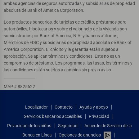
ambas agencias de seguros autorizadas y subsidiarias de propiedad
absoluta de Bank of America Corporation.
Los productos bancarios, de tarjetas de crédito, préstamos para
automóviles, hipotecarios y sobre el valor neto de la vivienda son
suministrados por Bank of America, N.A. y bancos afiliados,
Miembros de FDIC y subsidiarias de propiedad absoluta de Bank of
America Corporation. El crédito y la garantía están sujetos a
aprobación. Se aplican términos y condiciones. Este no es un
compromiso de préstamo. Los programas, las tasas, los términos y
las condiciones están sujetos a cambios sin previo aviso.
MAP # 8825622
Localizador
Contacto
Ayuda y apoyo
Servicios bancarios accesibles
Privacidad
Privacidad de los niños
Seguridad
Acuerdo de Servicio de la
Banca en Línea
Opciones de anuncios