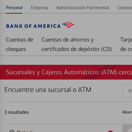
Personal
Empresa
Administración Patrimonial
Corpora
Cuentas de
Cuentas de ahorros y
Tarj
cheques
certifcados de depósito (CD)
de c
Sucursales y Cajeros Automáticos (ATM) cerca
Encuentre una sucursal o ATM
Indi
una
direc
3
resultados
Abier