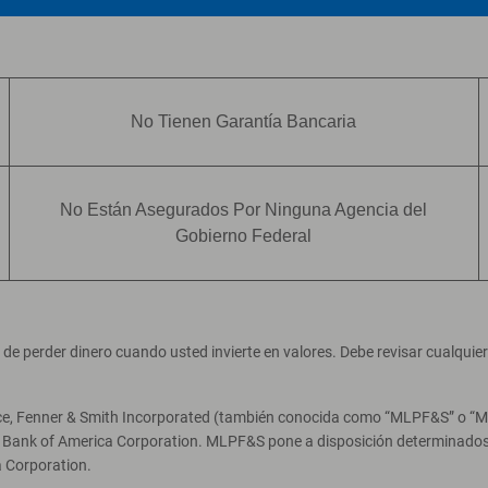
No Tienen Garantía Bancaria
No Están Asegurados Por Ninguna Agencia del
Gobierno Federal
ad de perder dinero cuando usted invierte en valores. Debe revisar cualqui
ce, Fenner & Smith Incorporated (también conocida como “MLPF&S” o “Merr
e Bank of America Corporation. MLPF&S pone a disposición determinados 
 Corporation.