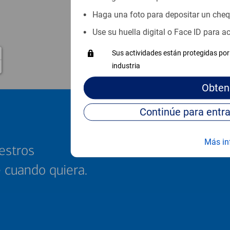
Haga una foto para depositar un che
Use su huella digital o Face ID para 
Sus actividades están protegidas por 
industria
Obten
Más in
estros
e cuando quiera.