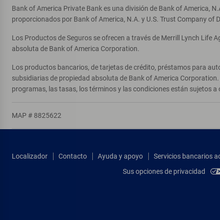
Bank of America Private Bank es una división de Bank of America, N.
proporcionados por Bank of America, N.A. y U.S. Trust Company of D
Los Productos de Seguros se ofrecen a través de Merrill Lynch Life 
absoluta de Bank of America Corporation.
Los productos bancarios, de tarjetas de crédito, préstamos para auto
subsidiarias de propiedad absoluta de Bank of America Corporation. 
programas, las tasas, los términos y las condiciones están sujetos a 
MAP # 8825622
Localizador
Contacto
Ayuda y apoyo
Servicios bancarios a
Sus opciones de privacidad