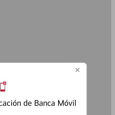
cación de Banca Móvil
2
3