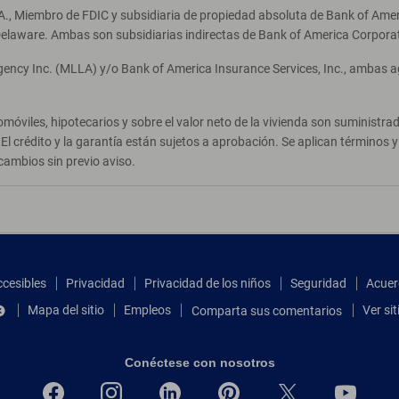
A., Miembro de FDIC y subsidiaria de propiedad absoluta de Bank of Ameri
elaware. Ambas son subsidiarias indirectas de Bank of America Corpora
Agency Inc. (MLLA) y/o Bank of America Insurance Services, Inc., ambas 
móviles, hipotecarios y sobre el valor neto de la vivienda son suministr
El crédito y la garantía están sujetos a aprobación. Se aplican términos
cambios sin previo aviso.
ccesibles
Privacidad
Privacidad de los niños
Seguridad
Acuer
Mapa del sitio
Empleos
Ver si
Comparta sus comentarios
Conéctese con nosotros