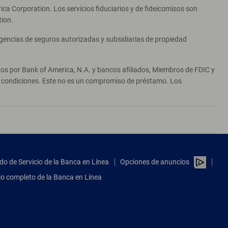
ca Corporation. Los servicios fiduciarios y de fideicomisos son
tion.
agencias de seguros autorizadas y subsidiarias de propiedad
ados por Bank of America, N.A. y bancos afiliados, Miembros de FDIC y
 y condiciones. Este no es un compromiso de préstamo. Los
do de Servicio de la Banca en Línea
Opciones de anuncios
tio completo de la Banca en Línea