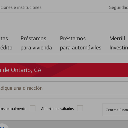
ciones e instituciones
Segurida
etas
Préstamos
Préstamos
Merrill
rédito
para vivienda
para automóviles
Investi
 de Ontario, CA
que
ción
tos actualmente
Abierto los sábados
Centros Finan