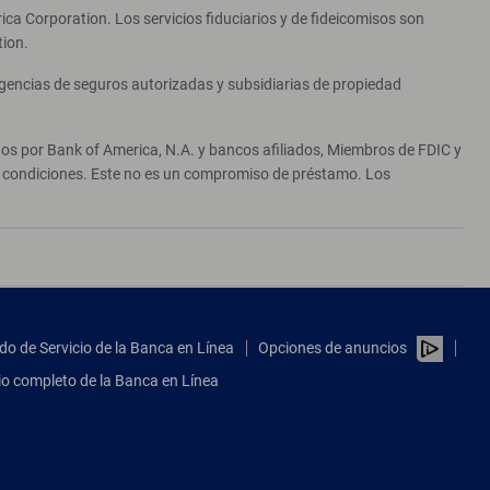
ca Corporation. Los servicios fiduciarios y de fideicomisos son
tion.
agencias de seguros autorizadas y subsidiarias de propiedad
ados por Bank of America, N.A. y bancos afiliados, Miembros de FDIC y
 y condiciones. Este no es un compromiso de préstamo. Los
do de Servicio de la Banca en Línea
Opciones de anuncios
tio completo de la Banca en Línea