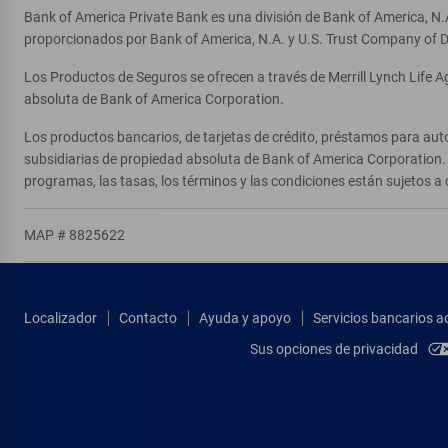
Bank of America Private Bank es una división de Bank of America, N.
proporcionados por Bank of America, N.A. y U.S. Trust Company of D
Los Productos de Seguros se ofrecen a través de Merrill Lynch Life 
absoluta de Bank of America Corporation.
Los productos bancarios, de tarjetas de crédito, préstamos para auto
subsidiarias de propiedad absoluta de Bank of America Corporation. 
programas, las tasas, los términos y las condiciones están sujetos a 
MAP # 8825622
Localizador
Contacto
Ayuda y apoyo
Servicios bancarios a
Sus opciones de privacidad