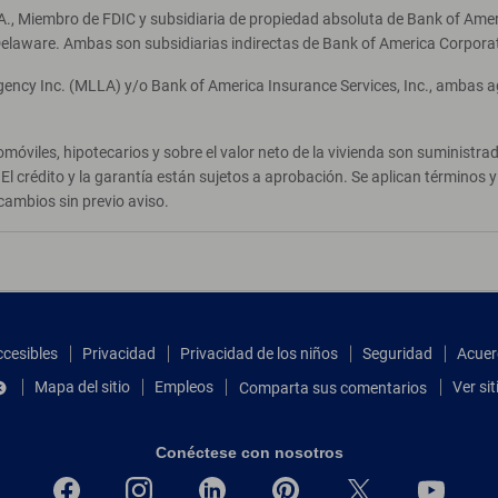
A., Miembro de FDIC y subsidiaria de propiedad absoluta de Bank of Ameri
elaware. Ambas son subsidiarias indirectas de Bank of America Corpora
Agency Inc. (MLLA) y/o Bank of America Insurance Services, Inc., ambas 
móviles, hipotecarios y sobre el valor neto de la vivienda son suministr
El crédito y la garantía están sujetos a aprobación. Se aplican términos
cambios sin previo aviso.
ccesibles
Privacidad
Privacidad de los niños
Seguridad
Acuer
Mapa del sitio
Empleos
Ver si
Comparta sus comentarios
Conéctese con nosotros