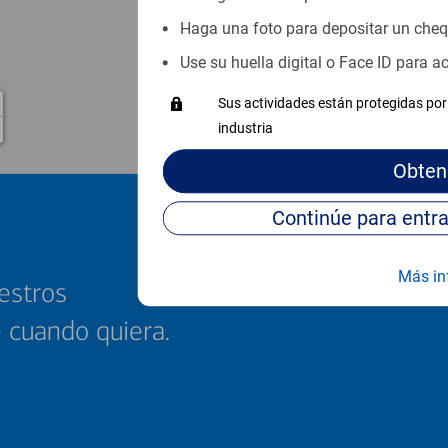
Haga una foto para depositar un che
Use su huella digital o Face ID para 
Sus actividades están protegidas por 
industria
Obten
Más in
estros
e cuando quiera.