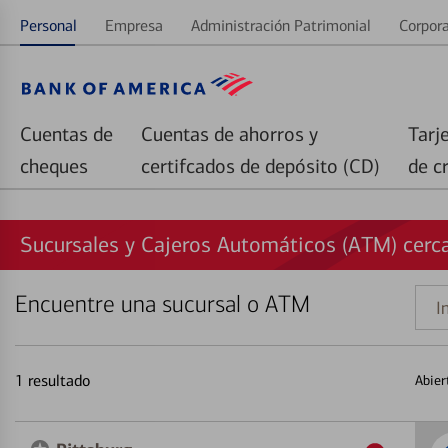
Personal
Empresa
Administración Patrimonial
Corpora
Cuentas de
Cuentas de ahorros y
Tarj
cheques
certifcados de depósito (CD)
de c
Sucursales y Cajeros Automáticos (ATM) cerca
Encuentre una sucursal o ATM
Indi
una
direc
1
resultado
Abier