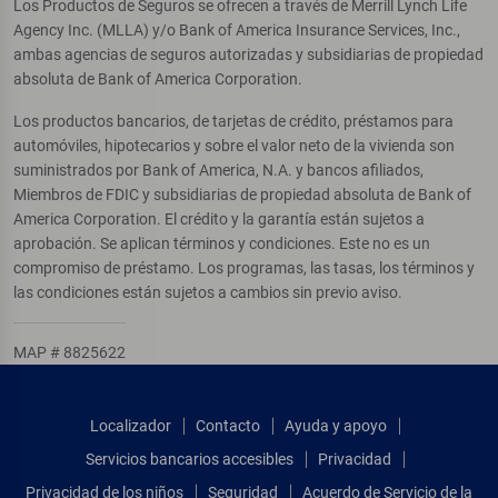
Los Productos de Seguros se ofrecen a través de Merrill Lynch Life
Agency Inc. (MLLA) y/o Bank of America Insurance Services, Inc.,
ambas agencias de seguros autorizadas y subsidiarias de propiedad
absoluta de Bank of America Corporation.
Los productos bancarios, de tarjetas de crédito, préstamos para
automóviles, hipotecarios y sobre el valor neto de la vivienda son
suministrados por Bank of America, N.A. y bancos afiliados,
Miembros de FDIC y subsidiarias de propiedad absoluta de Bank of
America Corporation. El crédito y la garantía están sujetos a
aprobación. Se aplican términos y condiciones. Este no es un
compromiso de préstamo. Los programas, las tasas, los términos y
las condiciones están sujetos a cambios sin previo aviso.
MAP # 8825622
Localizador
Contacto
Ayuda y apoyo
Servicios bancarios accesibles
Privacidad
Privacidad de los niños
Seguridad
Acuerdo de Servicio de la