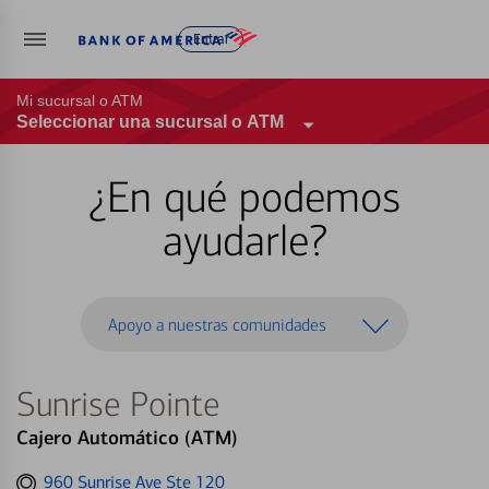
Entrar
Mi sucursal o ATM
Seleccionar una sucursal o ATM
¿En qué podemos
ayudarle?
Apoyo a nuestras comunidades
Sunrise Pointe
Cajero Automático (ATM)
Get
960 Sunrise Ave Ste 120