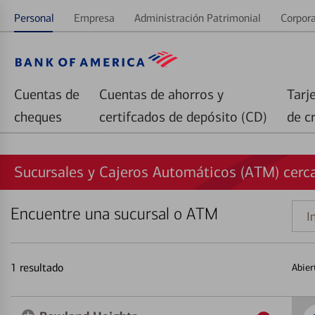
Personal
Empresa
Administración Patrimonial
Corpora
Cuentas de
Cuentas de ahorros y
Tarj
cheques
certifcados de depósito (CD)
de c
Sucursales y Cajeros Automáticos (ATM) cerc
Encuentre una sucursal o ATM
Indi
una
direc
1
resultado
Abier