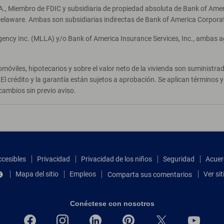
A., Miembro de FDIC y subsidiaria de propiedad absoluta de Bank of Ameri
elaware. Ambas son subsidiarias indirectas de Bank of America Corpora
Agency Inc. (MLLA) y/o Bank of America Insurance Services, Inc., ambas 
móviles, hipotecarios y sobre el valor neto de la vivienda son suministr
El crédito y la garantía están sujetos a aprobación. Se aplican términos
cambios sin previo aviso.
ccesibles
Privacidad
Privacidad de los niños
Seguridad
Acuer
Mapa del sitio
Empleos
Ver si
Comparta sus comentarios
Conéctese con nosotros