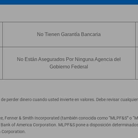
No Tienen Garantía Bancaria
No Están Asegurados Por Ninguna Agencia del
Gobierno Federal
ad de perder dinero cuando usted invierte en valores. Debe revisar cualqui
ce, Fenner & Smith Incorporated (también conocida como “MLPF&S” o “Merr
e Bank of America Corporation. MLPF&S pone a disposición determinados 
 Corporation.