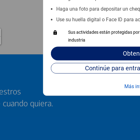
Haga una foto para depositar un che
Use su huella digital o Face ID para 
Sus actividades están protegidas por 
industria
Obten
Más in
estros
e cuando quiera.