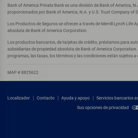
Bank of America Private Bank es una división de Bank of America, N.
proporcionados por Bank of America, N.A. y U.S. Trust Company of D
Los Productos de Seguros se ofrecen a través de Merrill Lynch Life 
absoluta de Bank of America Corporation.
Los productos bancarios, de tarjetas de crédito, préstamos para auto
subsidiarias de propiedad absoluta de Bank of America Corporation. 
programas, las tasas, los términos y las condiciones están sujetos a 
MAP # 8825622
Localizador
Contacto
Ayuda y apoyo
Servicios bancarios a
Sus opciones de privacidad