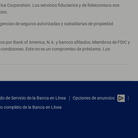
ca Corporation. Los servicios fiduciarios y de fideicomisos son
tion.
agencias de seguros autorizadas y subsidiarias de propiedad
ados por Bank of America, N.A. y bancos afiliados, Miembros de FDIC y
 y condiciones. Este no es un compromiso de préstamo. Los
do de Servicio de la Banca en Línea
Opciones de anuncios
tio completo de la Banca en Línea