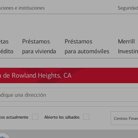
ciones e instituciones
Segurida
etas
Préstamos
Préstamos
Merrill
rédito
para vivienda
para automóviles
Investi
a de Rowland Heights, CA
que
ción
tos actualmente
Abierto los sábados
Centros Finan