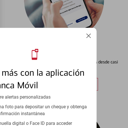
Configurar Alertas³
Vea cómo mantener el control de sus finanzas desde casi
cualquier lugar.
más con la aplicación
anca Móvil
Obtener más información
re alertas personalizadas
a foto para depositar un cheque y obtenga
firmación instantánea
huella digital o Face ID para acceder