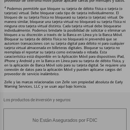
proveedor de telefonía móvil puede aplicarle tarifas por mensajes y datos.
4
Podemos permitirle que bloquee su tarjeta de débito física o tarjeta (o
tarjetas) virtual. Debe bloquear cada tipo de tarjeta individualmente. El
bloqueo de su tarjeta física no bloqueará su tarjeta (o tarjetas) virtual. De
manera similar, bloquear una tarjeta virtual no bloqueará su tarjeta física ni
ninguna otra tarjeta virtual distinta. Cada tarjeta virtual debe bloquearse
individualmente. Podemos brindarle la posibilidad de solicitar o eliminar un
bloqueo a su discreción a través de la Banca en Línea y/o la Banca Móvil.
Bloquear su tarjeta de débito física no bloqueará ni prevendrá que se
autoricen transacciones con su tarjeta digital para débito ni para cualquier
tarjeta virtual almacenada en billeteras digitales. Bloquear su tarjeta no
reemplaza el reportar su tarjeta como extraviada o robada. Esta
característica está disponible en la Aplicación Móvil para dispositivos iPad,
iPhone y Android y en la Banca en Línea para su tarjeta de débito física, y
en la aplicación de Banca Móvil solo para su tarjeta digital. Se requiere una
conexión de datos para la aplicación Móvil y pueden aplicarse cargos del
proveedor de servicio inalámbrico.
Zelle y las marcas relacionadas con Zelle son propiedad absoluta de Early
Warning Services, LLC y se usan aquí bajo licencia.
Los productos de inversión y seguros:
No Están Asegurados por FDIC