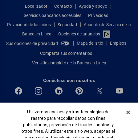
Localizador
Contacto
Ayuda y apoyo
Servicios bancarios accesibles
Privacidad
Privacidad de los niños
Seguridad
Acuerdo de Servicio de la
Banca en Línea
Opciones de anuncios
Mapa del sitio
Empleos
Sus opciones de privacidad
Comparta sus comentarios
Ver sitio completo de la Banca en Línea
Conéctese con nosotros
Bank of America, N.A. Miembro de FDIC.
Banner de Cookies
Utilizamos cookies y otras tecnologías de
Igualdad de oportunidades en préstamos para viviendas
rastreo para recopilar datos con fines
© 2026 Bank of America Corporation.
publicitarios, prevención de fraudes, análisis y
Todos Los Derechos Reservados.
otros fines. Al utilizar este sitio web, aceptas el
Patente: patents.bankofamerica.com
uso de estas tecnologías de seguimiento y el