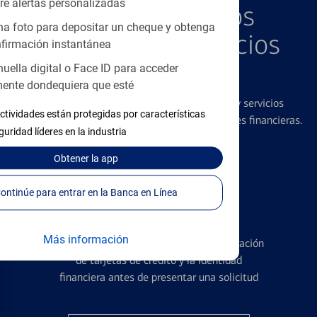
re alertas personalizadas
Explore Nuestros
a foto para depositar un cheque y obtenga
Productos y Servicios
firmación instantánea
Destacados
huella digital o Face ID para acceder
ente dondequiera que esté
Ofrecemos una amplia gama de productos y servicios
ctividades están protegidas por características
diseñados para ayudar con todas sus necesidades financieras.
guridad líderes en la industria
Obtener
la app
Continúe para entrar en la Banca en Línea
Tarjetas de Crédito
Más información
Conozca los pormenores de la administración
de tarjetas de crédito y la identidad
financiera antes de presentar una solicitud