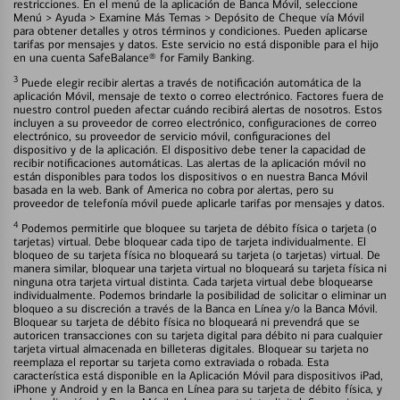
restricciones. En el menú de la aplicación de Banca Móvil, seleccione
Menú > Ayuda > Examine Más Temas > Depósito de Cheque vía Móvil
para obtener detalles y otros términos y condiciones. Pueden aplicarse
tarifas por mensajes y datos. Este servicio no está disponible para el hijo
en una cuenta SafeBalance® for Family Banking.
3
Puede elegir recibir alertas a través de notificación automática de la
aplicación Móvil, mensaje de texto o correo electrónico. Factores fuera de
nuestro control pueden afectar cuándo recibirá alertas de nosotros. Estos
incluyen a su proveedor de correo electrónico, configuraciones de correo
electrónico, su proveedor de servicio móvil, configuraciones del
dispositivo y de la aplicación. El dispositivo debe tener la capacidad de
recibir notificaciones automáticas. Las alertas de la aplicación móvil no
están disponibles para todos los dispositivos o en nuestra Banca Móvil
basada en la web. Bank of America no cobra por alertas, pero su
proveedor de telefonía móvil puede aplicarle tarifas por mensajes y datos.
4
Podemos permitirle que bloquee su tarjeta de débito física o tarjeta (o
tarjetas) virtual. Debe bloquear cada tipo de tarjeta individualmente. El
bloqueo de su tarjeta física no bloqueará su tarjeta (o tarjetas) virtual. De
manera similar, bloquear una tarjeta virtual no bloqueará su tarjeta física ni
ninguna otra tarjeta virtual distinta. Cada tarjeta virtual debe bloquearse
individualmente. Podemos brindarle la posibilidad de solicitar o eliminar un
bloqueo a su discreción a través de la Banca en Línea y/o la Banca Móvil.
Bloquear su tarjeta de débito física no bloqueará ni prevendrá que se
autoricen transacciones con su tarjeta digital para débito ni para cualquier
tarjeta virtual almacenada en billeteras digitales. Bloquear su tarjeta no
reemplaza el reportar su tarjeta como extraviada o robada. Esta
característica está disponible en la Aplicación Móvil para dispositivos iPad,
iPhone y Android y en la Banca en Línea para su tarjeta de débito física, y