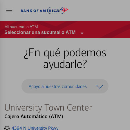
Entrar
Mi sucursal o ATM
Seleccionar una sucursal o ATM
¿En qué podemos
ayudarle?
Apoyo a nuestras comunidades
University Town Center
Cajero Automático (ATM)
Get
4394 N University Pkwy