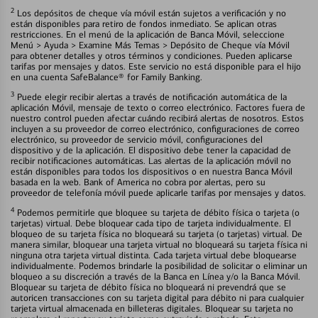
2
Los depósitos de cheque vía móvil están sujetos a verificación y no
están disponibles para retiro de fondos inmediato. Se aplican otras
restricciones. En el menú de la aplicación de Banca Móvil, seleccione
Menú > Ayuda > Examine Más Temas > Depósito de Cheque vía Móvil
para obtener detalles y otros términos y condiciones. Pueden aplicarse
tarifas por mensajes y datos. Este servicio no está disponible para el hijo
en una cuenta SafeBalance® for Family Banking.
3
Puede elegir recibir alertas a través de notificación automática de la
aplicación Móvil, mensaje de texto o correo electrónico. Factores fuera de
nuestro control pueden afectar cuándo recibirá alertas de nosotros. Estos
incluyen a su proveedor de correo electrónico, configuraciones de correo
electrónico, su proveedor de servicio móvil, configuraciones del
dispositivo y de la aplicación. El dispositivo debe tener la capacidad de
recibir notificaciones automáticas. Las alertas de la aplicación móvil no
están disponibles para todos los dispositivos o en nuestra Banca Móvil
basada en la web. Bank of America no cobra por alertas, pero su
proveedor de telefonía móvil puede aplicarle tarifas por mensajes y datos.
4
Podemos permitirle que bloquee su tarjeta de débito física o tarjeta (o
tarjetas) virtual. Debe bloquear cada tipo de tarjeta individualmente. El
bloqueo de su tarjeta física no bloqueará su tarjeta (o tarjetas) virtual. De
manera similar, bloquear una tarjeta virtual no bloqueará su tarjeta física ni
ninguna otra tarjeta virtual distinta. Cada tarjeta virtual debe bloquearse
individualmente. Podemos brindarle la posibilidad de solicitar o eliminar un
bloqueo a su discreción a través de la Banca en Línea y/o la Banca Móvil.
Bloquear su tarjeta de débito física no bloqueará ni prevendrá que se
autoricen transacciones con su tarjeta digital para débito ni para cualquier
tarjeta virtual almacenada en billeteras digitales. Bloquear su tarjeta no