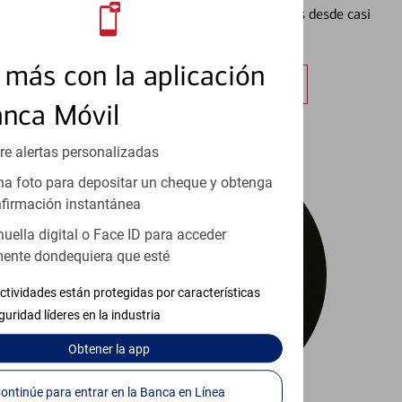
Vea cómo mantener el control de sus finanzas desde casi
cualquier lugar.
más con la aplicación
Obtener más información
anca Móvil
re alertas personalizadas
a foto para depositar un cheque y obtenga
firmación instantánea
huella digital o Face ID para acceder
ente dondequiera que esté
ctividades están protegidas por características
guridad líderes en la industria
Obtener
la app
Continúe para entrar en la Banca en Línea