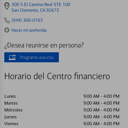
Get
300 S El Camino Real STE 100
directions
San Clemente, CA 92672
to
(949) 366-0163
Hacer mi preferida
¿Desea reunirse en persona?
Programe una cita
Horario del Centro financiero
Lunes
9:00 AM
-
4:00 PM
Martes
9:00 AM
-
4:00 PM
Miércoles
9:00 AM
-
4:00 PM
Jueves
9:00 AM
-
4:00 PM
Viernes
9:00 AM
-
4:00 PM