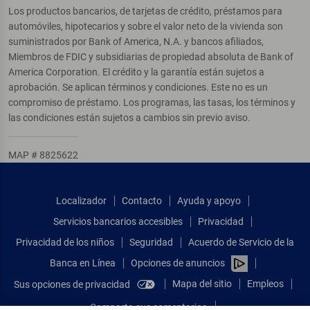
Los productos bancarios, de tarjetas de crédito, préstamos para
automóviles, hipotecarios y sobre el valor neto de la vivienda son
suministrados por Bank of America, N.A. y bancos afiliados,
Miembros de FDIC y subsidiarias de propiedad absoluta de Bank of
America Corporation. El crédito y la garantía están sujetos a
aprobación. Se aplican términos y condiciones. Este no es un
compromiso de préstamo. Los programas, las tasas, los términos y
las condiciones están sujetos a cambios sin previo aviso.
MAP # 8825622
Localizador
Contacto
Ayuda y apoyo
Servicios bancarios accesibles
Privacidad
Privacidad de los niños
Seguridad
Acuerdo de Servicio de la
Banca en Línea
Opciones de anuncios
Mapa del sitio
Empleos
Sus opciones de privacidad
Comparta sus comentarios