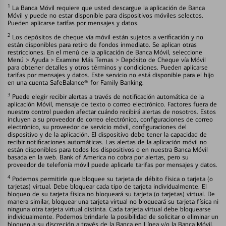
1
La Banca Móvil requiere que usted descargue la aplicación de Banca
Móvil y puede no estar disponible para dispositivos móviles selectos.
Pueden aplicarse tarifas por mensajes y datos.
2
Los depósitos de cheque vía móvil están sujetos a verificación y no
están disponibles para retiro de fondos inmediato. Se aplican otras
restricciones. En el menú de la aplicación de Banca Móvil, seleccione
Menú > Ayuda > Examine Más Temas > Depósito de Cheque vía Móvil
para obtener detalles y otros términos y condiciones. Pueden aplicarse
tarifas por mensajes y datos. Este servicio no está disponible para el hijo
en una cuenta SafeBalance® for Family Banking.
3
Puede elegir recibir alertas a través de notificación automática de la
aplicación Móvil, mensaje de texto o correo electrónico. Factores fuera de
nuestro control pueden afectar cuándo recibirá alertas de nosotros. Estos
incluyen a su proveedor de correo electrónico, configuraciones de correo
electrónico, su proveedor de servicio móvil, configuraciones del
dispositivo y de la aplicación. El dispositivo debe tener la capacidad de
recibir notificaciones automáticas. Las alertas de la aplicación móvil no
están disponibles para todos los dispositivos o en nuestra Banca Móvil
basada en la web. Bank of America no cobra por alertas, pero su
proveedor de telefonía móvil puede aplicarle tarifas por mensajes y datos.
4
Podemos permitirle que bloquee su tarjeta de débito física o tarjeta (o
tarjetas) virtual. Debe bloquear cada tipo de tarjeta individualmente. El
bloqueo de su tarjeta física no bloqueará su tarjeta (o tarjetas) virtual. De
manera similar, bloquear una tarjeta virtual no bloqueará su tarjeta física ni
ninguna otra tarjeta virtual distinta. Cada tarjeta virtual debe bloquearse
individualmente. Podemos brindarle la posibilidad de solicitar o eliminar un
bloqueo a su discreción a través de la Banca en Línea y/o la Banca Móvil.