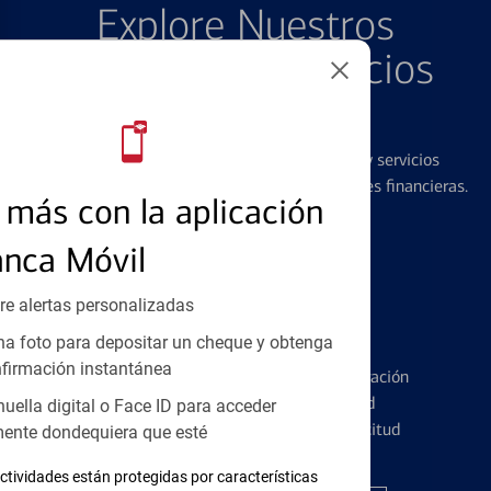
Explore Nuestros
Productos y Servicios
Destacados
Ofrecemos una amplia gama de productos y servicios
diseñados para ayudar con todas sus necesidades financieras.
más con la aplicación
anca Móvil
re alertas personalizadas
Tarjetas de Crédito
a foto para depositar un cheque y obtenga
firmación instantánea
Conozca los pormenores de la administración
de tarjetas de crédito y la identidad
huella digital o Face ID para acceder
financiera antes de presentar una solicitud
ente dondequiera que esté
ctividades están protegidas por características