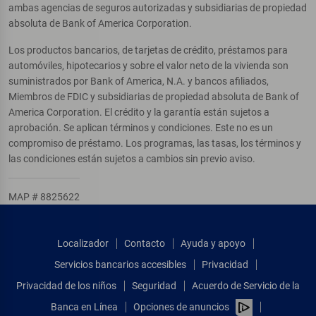
ambas agencias de seguros autorizadas y subsidiarias de propiedad
absoluta de Bank of America Corporation.
Los productos bancarios, de tarjetas de crédito, préstamos para
automóviles, hipotecarios y sobre el valor neto de la vivienda son
suministrados por Bank of America, N.A. y bancos afiliados,
Miembros de FDIC y subsidiarias de propiedad absoluta de Bank of
America Corporation. El crédito y la garantía están sujetos a
aprobación. Se aplican términos y condiciones. Este no es un
compromiso de préstamo. Los programas, las tasas, los términos y
las condiciones están sujetos a cambios sin previo aviso.
MAP # 8825622
Localizador
Contacto
Ayuda y apoyo
Servicios bancarios accesibles
Privacidad
Privacidad de los niños
Seguridad
Acuerdo de Servicio de la
Banca en Línea
Opciones de anuncios