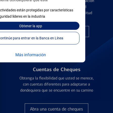
ente dondequiera que esté
Conozca los pormenores de la administración
de tarjetas de crédito y la identidad
ctividades están protegidas por características
financiera antes de presentar una solicitud
guridad líderes en la industria
Obtener
la app
Encuentre la tarjeta correcta
Continúe para entrar en la Banca en Línea
Más información
Cuentas de Cheques
Obtenga la flexibilidad que usted se merece,
con cuentas diferentes para adaptarse a
dondequiera que se encuentre en su camino
Abra una cuenta de cheques