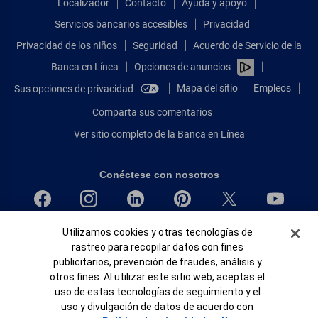
Localizador
Contacto
Ayuda y apoyo
Servicios bancarios accesibles
Privacidad
Privacidad de los niños
Seguridad
Acuerdo de Servicio de la
Banca en Línea
Opciones de anuncios
Mapa del sitio
Empleos
Sus opciones de privacidad
Comparta sus comentarios
Ver sitio completo de la Banca en Línea
Conéctese con nosotros
Banner de Cookies
Bank of America, N.A. Miembro de FDIC.
Utilizamos cookies y otras tecnologías de
rastreo para recopilar datos con fines
Igualdad de oportunidades en préstamos para viviendas
publicitarios, prevención de fraudes, análisis y
© 2026 Bank of America Corporation.
otros fines. Al utilizar este sitio web, aceptas el
Todos Los Derechos Reservados.
uso de estas tecnologías de seguimiento y el
Patente: patents.bankofamerica.com
uso y divulgación de datos de acuerdo con