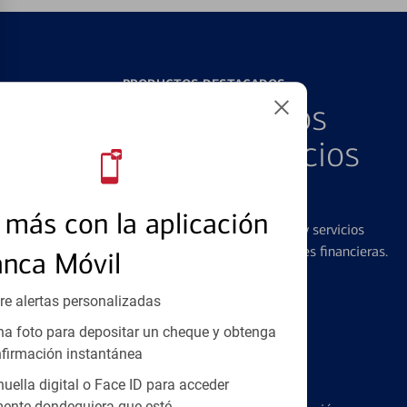
PRODUCTOS DESTACADOS
Explore Nuestros
Productos y Servicios
Destacados
más con la aplicación
Ofrecemos una amplia gama de productos y servicios
diseñados para ayudar con todas sus necesidades financieras.
anca Móvil
re alertas personalizadas
a foto para depositar un cheque y obtenga
firmación instantánea
Tarjetas de Crédito
huella digital o Face ID para acceder