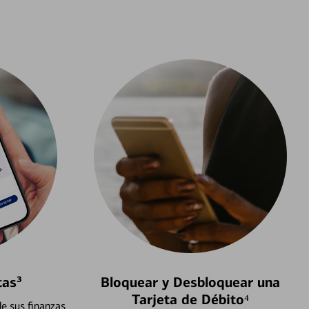
tas³
Bloquear y Desbloquear una
Tarjeta de Débito⁴
e sus finanzas