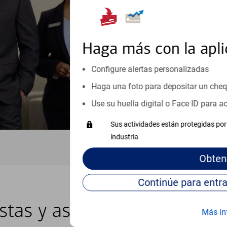
inicio o crecimiento de su neg
esté listo, un especialista tr
Programe una cita
Haga más con la apli
Vea si nuestro centro de ayuda 
Configure alertas personalizadas
Visite nuestro centro de ayuda 
Haga una foto para depositar un che
Use su huella digital o Face ID para 
Sus actividades están protegidas por 
industria
Obten
istas y asesores locales en 
Más in