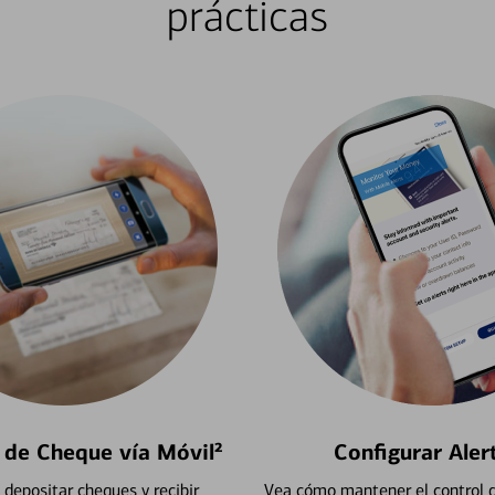
prácticas
 de Cheque vía Móvil²
Configurar Aler
depositar cheques y recibir
Vea cómo mantener el control d