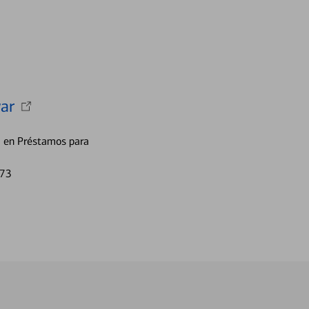
ar
a en Préstamos para
773