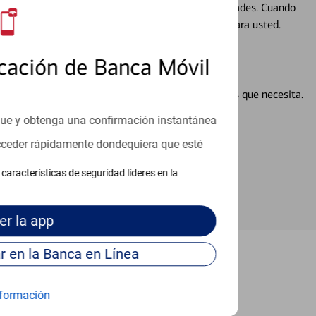
ocio, su futuro se mueve de acuerdo con sus necesidades. Cuando
abajará con usted en un momento que sea adecuado para usted.
cación de Banca Móvil
en línea puede ayudar a proporcionar las respuestas que necesita.
en línea
que y obtenga una confirmación instantánea
acceder rápidamente dondequiera que esté
características de seguridad líderes en la
er
la app
Continúe para entrar en la Banca en Línea
San Diego
formación