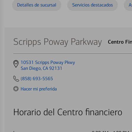
Detalles de sucursal
Servicios destacados
A
Scripps Poway Parkway
Centro Fi
Get
10531 Scripps Poway Pkwy
directions
San Diego, CA 92131
to
(858) 693-5565
Hacer mi preferida
Horario del Centro financiero